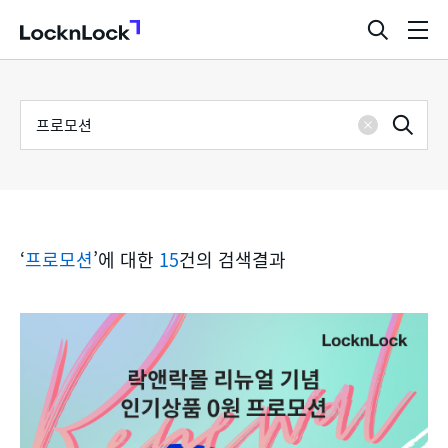
LocknLock
검
메
색
뉴
창
열
검
통
기
검
색
삭
어
합
제
색
검
‘
프로모션
’에 대한
15
건의 검색결과
색