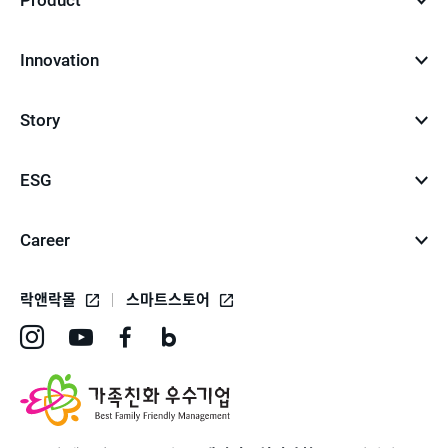
Innovation
Story
ESG
Career
락앤락몰
스마트스토어
인
유
페
네
스
튜
이
이
타
브
스
버
그
바
북
블