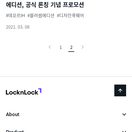
에디션, 공식 론칭 기념 프로모션
데꼬르IH
블러썸에디션
디자인쿡웨어
2021. 03. 08
이
1
2
현
다
전
재
음
페
이
지
LocknLock
back
to
top
About
Product