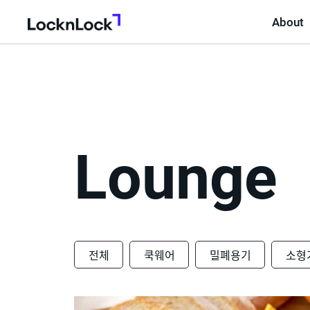
About
LocknLock
Lounge
전체
쿡웨어
밀폐용기
소형