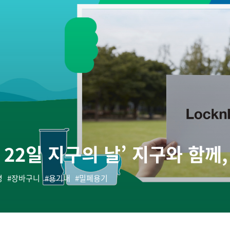
월 22일 지구의 날’ 지구와 함께
병
장바구니
용기내
밀폐용기