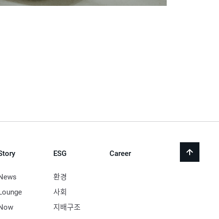
Story
ESG
Career
back
to
top
News
환경
Lounge
사회
Now
지배구조