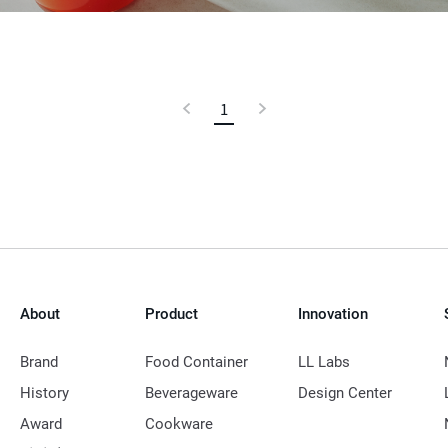
이
1
현
다
전
재
음
페
이
지
About
Product
Innovation
Brand
Food Container
LL Labs
History
Beverageware
Design Center
Award
Cookware