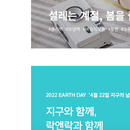
설레는 계절, 봄을
쿨러백
보냉백
데일리보틀
물병
소