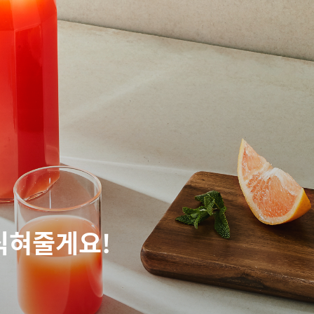
식혀줄게요!