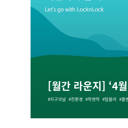
[월간 라운지] ‘4
지구의날
친환경
락앤락
텀블러
물