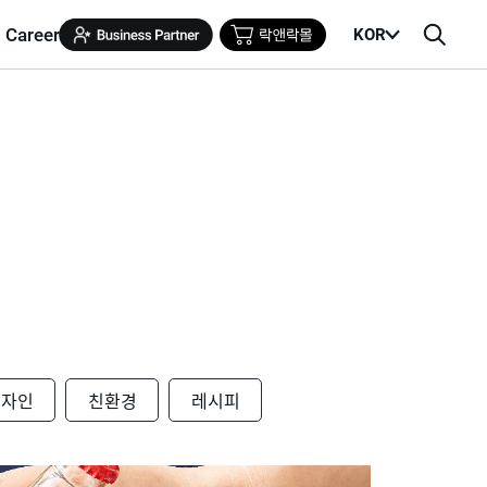
Career
KOR
메
검
뉴
색
열
창
기
디자인
친환경
레시피