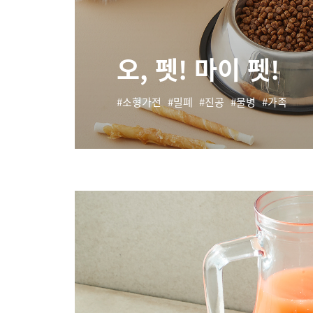
오, 펫! 마이 펫!
소형가전
밀폐
진공
물병
가족