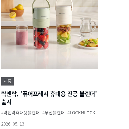
제품
락앤락, ‘퓨어프레시 휴대용 진공 블렌더’
출시
락앤락휴대용블렌더
무선블렌더
LOCKNLOCK
2026. 05. 13