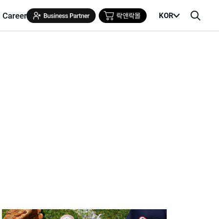
Career
KOR
메
검
뉴
색
열
창
기