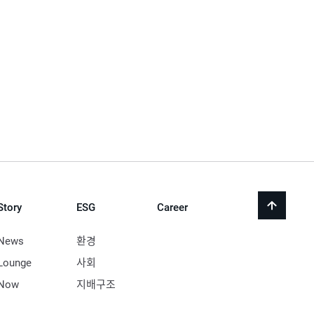
Story
ESG
Career
back
to
top
News
환경
Lounge
사회
Now
지배구조