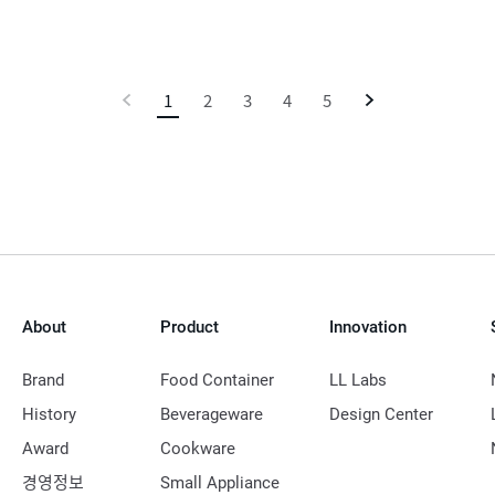
이
1
현
2
3
4
5
다
전
재
음
페
이
지
About
Product
Innovation
Brand
Food Container
LL Labs
History
Beverageware
Design Center
Award
Cookware
경영정보
Small Appliance