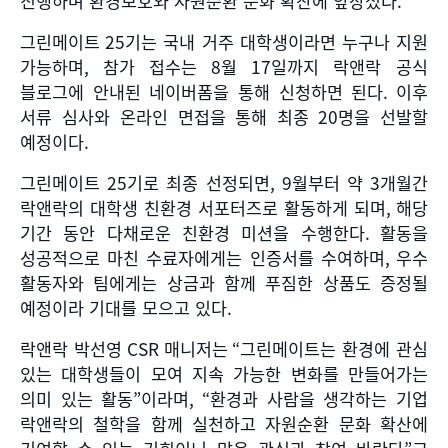
진행하며 환경보호와 자원순환 문화 확산에 앞장섰다
.
그린메이트
25
기는 국내 거주 대학생이라면 누구나 지원
가능하며
,
참가 접수는
8
월
17
일까지 락앤락 공식
블로그에 안내된 네이버폼을 통해 신청하면 된다
.
이후
서류 심사와 온라인 면접을 통해 최종
20
명을 선발할
예정이다
.
그린메이트
25
기로 최종 선정되면
, 9
월부터 약
3
개월간
락앤락의 대학생 친환경 서포터즈로 활동하게 되며
,
해당
기간 동안 다채로운 친환경 미션을 수행한다
.
활동을
성공적으로 마친 수료자에게는 인증서를 수여하며
,
우수
활동자와 팀에게는 상금과 함께 푸짐한 상품도 증정될
예정이라 기대를 모으고 있다
.
락앤락 박선영
CSR
매니저는
“
그린메이트는 환경에 관심
있는 대학생들이 모여 지속 가능한 변화를 만들어가는
의미 있는 활동
”
이라며
, “
환경과 사람을 생각하는 기업
락앤락의 철학을 함께 실천하고 자원순환 문화 확산에