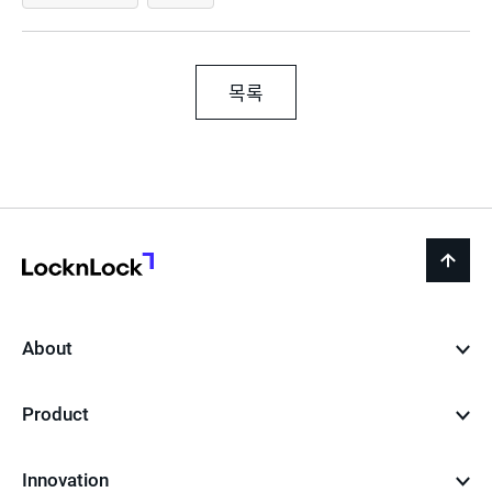
목록
LocknLock
back
to
top
About
Product
Innovation