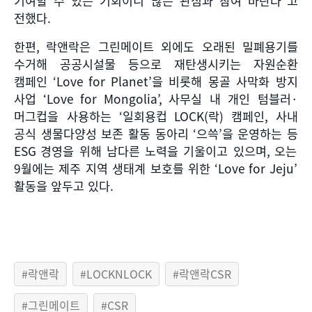
기여할 수 있는 기회이니 많은 관심과 참여 바란다
”
고
전했다
.
한편
,
락앤락은 그린메이트 외에도 오래된 밀폐용기를
수거해 공공시설물 등으로 재탄생시키는 자원순환
캠페인
‘Love for Planet’
을 비롯해 몽골 사막화 방지
사업
‘Love for Mongolia’,
사무실 내 개인 텀블러
·
머그컵을 사용하는
‘
일회용컵
LOCK(
락
)
캠페인
,
사내
공식 생물다양성 보존 활동 동아리
‘
으쓱
’
을 운영하는 등
ESG
경영을 위해 남다른 노력을 기울이고 있으며
,
오는
9
월에는 제주 지역 생태계 보호를 위한
‘Love for Jeju’
활동을 앞두고 있다
.
락앤락
LOCKNLOCK
락앤락CSR
그린메이트
CSR