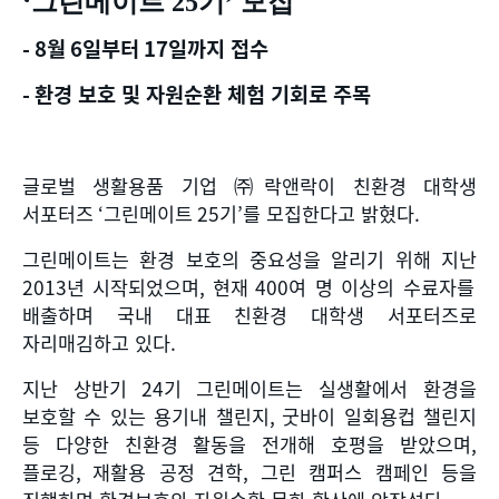
‘
그린메이트
25
기
’
모집
- 8
월
6
일부터
17
일까지 접수
-
환경 보호 및 자원순환 체험 기회로 주목
글로벌 생활용품 기업 ㈜락앤락이 친환경 대학생
서포터즈
‘
그린메이트
25
기
’
를 모집한다고 밝혔다
.
그린메이트는 환경 보호의 중요성을 알리기 위해 지난
2013
년 시작되었으며
,
현재
400
여 명 이상의 수료자를
배출하며 국내 대표 친환경 대학생 서포터즈로
자리매김하고 있다
.
지난 상반기
24
기 그린메이트는 실생활에서 환경을
보호할 수 있는 용기내 챌린지
,
굿바이 일회용컵 챌린지
등 다양한 친환경 활동을 전개해 호평을 받았으며
,
플로깅
,
재활용 공정 견학
,
그린 캠퍼스 캠페인 등을