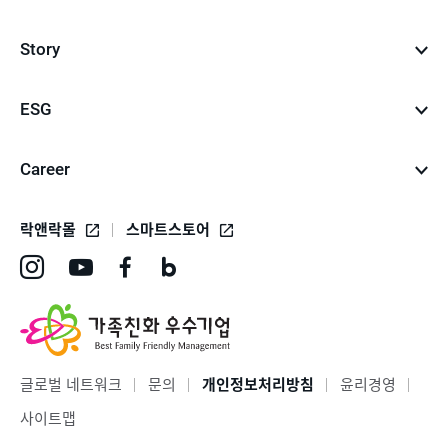
Story
ESG
Career
락앤락몰
스마트스토어
인
유
페
네
스
튜
이
이
타
브
스
버
그
바
북
블
글로벌 네트워크
문의
개인정보처리방침
윤리경영
램
로
바
로
사이트맵
바
가
로
그