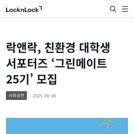
LocknLock
검
메
색
뉴
창
열
기
락앤락, 친환경 대학생
서포터즈 ‘그린메이트
25기’ 모집
2025. 08. 06
사회공헌