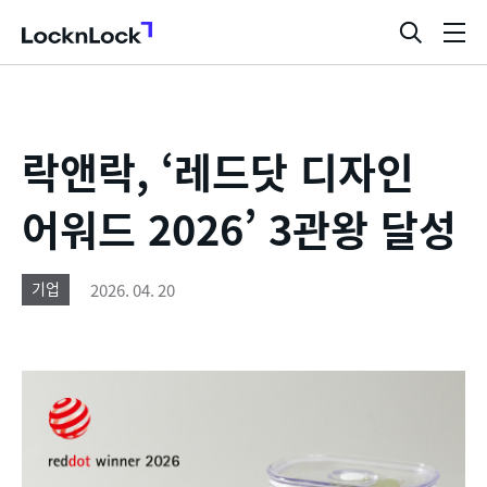
LocknLock
검
메
색
뉴
창
열
기
락앤락, ‘레드닷 디자인
어워드 2026’ 3관왕 달성
2026. 04. 20
기업