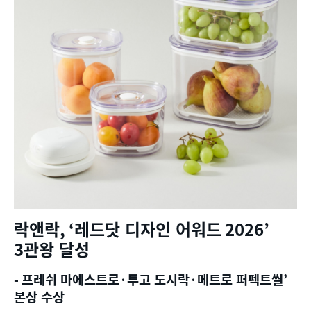
락앤락
, ‘
레드닷 디자인 어워드
2026’
3
관왕 달성
-
프레쉬 마에스트로
·
투고 도시락
·
메트로 퍼펙트씰
’
본상 수상