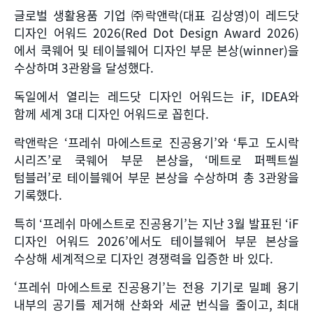
글로벌 생활용품 기업 ㈜락앤락
(
대표 김상영
)
이 레드닷
디자인 어워드
2026(Red Dot Design Award 2026)
에서 쿡웨어 및 테이블웨어 디자인 부문 본상
(winner)
을
수상하며
3
관왕을 달성했다
.
독일에서 열리는 레드닷 디자인 어워드는
iF, IDEA
와
함께 세계
3
대 디자인 어워드로 꼽힌다
.
락앤락은
‘
프레쉬 마에스트로 진공용기
’
와
‘
투고 도시락
시리즈
’
로 쿡웨어 부문 본상을
, ‘
메트로 퍼펙트씰
텀블러
’
로 테이블웨어 부문 본상을 수상하며 총
3
관왕을
기록했다
.
특히
‘
프레쉬 마에스트로 진공용기
’
는 지난
3
월 발표된
‘iF
디자인 어워드
2026’
에서도 테이블웨어 부문 본상을
수상해 세계적으로 디자인 경쟁력을 입증한 바 있다
.
‘프레쉬 마에스트로 진공용기
’
는 전용 기기로 밀폐 용기
내부의 공기를 제거해 산화와 세균 번식을 줄이고
,
최대