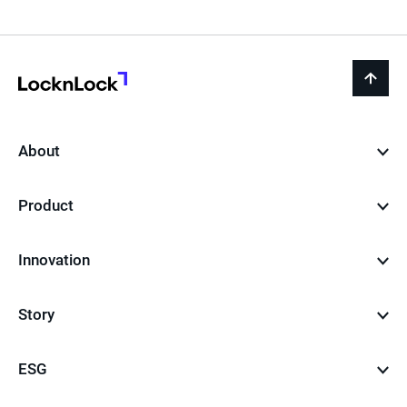
LocknLock
back
to
top
About
Product
Innovation
Story
ESG