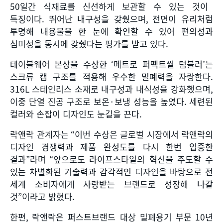
50
일간 식재료를 신선하게 보관할 수 있는 것이
특징이다
.
뛰어난 내구성을 갖췄으며
,
전면이 유리처럼
투명해 내용물을 한 눈에 확인할 수 있어 편의성과
심미성을 동시에 갖췄다는 평가를 받고 있다
.
테이블웨어 본상을 수상한
‘
메트로 퍼펙트씰 텀블러
’
는
스크류 캡 구조를 적용해 우수한 밀폐력을 자랑한다
.
316L
스테인리스 소재로 내구성과 내식성을 강화했으며
,
이중 단열 진공 구조로 보온
·
보냉 성능을 높였다
.
세련된
컬러와 손잡이 디자인도 눈길을 끈다
.
락앤락 관계자는
“
이번 수상은 글로벌 시장에서 락앤락의
디자인 경쟁력과 제품 완성도를 다시 한번 입증한
결과
”
라며
“
앞으로도 라이프스타일의 혁신을 주도할 수
있는 차별화된 기술력과 감각적인 디자인을 바탕으로 전
세계 소비자에게 사랑받는 브랜드로 성장해 나갈
것
”
이라고 밝혔다
.
한편
,
락앤락은 퍼스트브랜드 대상 밀폐용기 부문
10
년