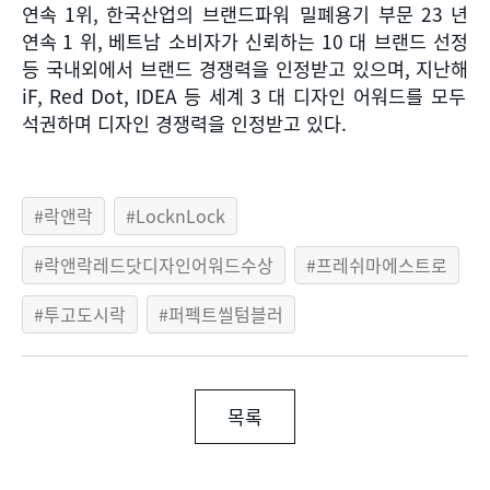
연속
1
위
,
한국산업의 브랜드파워 밀폐용기 부문
23
년
연속
1
위
,
베트남 소비자가 신뢰하는
10
대 브랜드 선정
등 국내외에서 브랜드 경쟁력을 인정받고 있으며
,
지난해
iF, Red Dot, IDEA
등 세계
3
대 디자인 어워드를 모두
석권하며 디자인 경쟁력을 인정받고 있다
.
락앤락
LocknLock
락앤락레드닷디자인어워드수상
프레쉬마에스트로
투고도시락
퍼펙트씰텀블러
목록