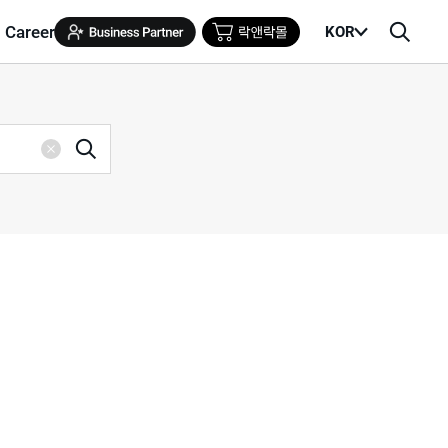
Career
KOR
메
검
뉴
색
열
창
기
검
삭
색
제