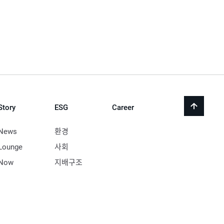
Story
ESG
Career
back
to
top
News
환경
Lounge
사회
Now
지배구조