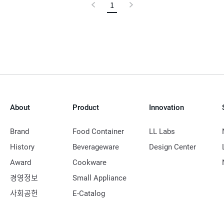
이
1
현
다
전
재
음
페
이
지
About
Product
Innovation
Brand
Food Container
LL Labs
History
Beverageware
Design Center
Award
Cookware
경영정보
Small Appliance
사회공헌
E-Catalog