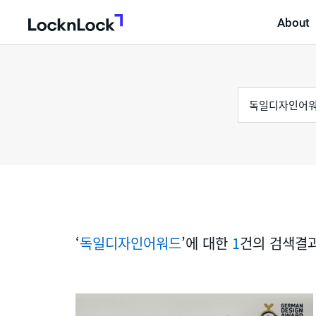
About
LocknLock
검
통
색
어
합
검
색
‘
독일디자인어워드
’에 대한
1
건의 검색결