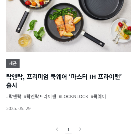
제품
락앤락, 프리미엄 쿡웨어 ‘마스터 IH 프라이팬’
출시
락앤락
락앤락프라이팬
LOCKNLOCK
쿡웨어
2025. 05. 29
이
1
현
다