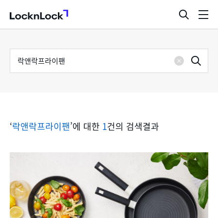
LocknLock
검
메
색
뉴
창
열
검
통
기
검
색
삭
어
합
제
색
검
‘
락앤락프라이팬
’에 대한
1
건의 검색결과
색