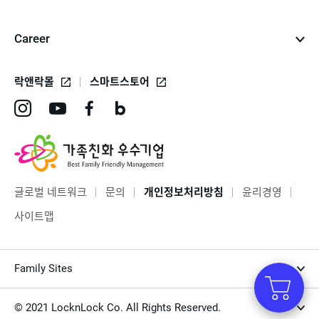
Career
락앤락몰
스마트스토어
인
유
페
네
스
튜
이
이
타
브
스
버
그
바
북
블
글로벌 네트워크
문의
개인정보처리방침
윤리경영
램
로
바
로
사이트맵
바
가
로
그
로
기
가
바
Family Sites
가
기
로
기
가
© 2021 LocknLock Co. All Rights Reserved.