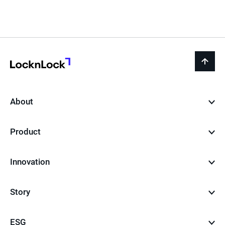
전
재
음
페
이
지
LocknLock
back
to
top
About
Product
Innovation
Story
ESG