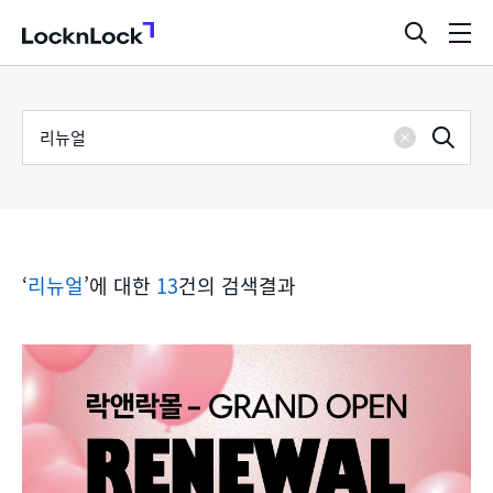
LocknLock
검
메
색
뉴
창
열
검
통
기
검
색
삭
어
합
제
색
검
‘
리뉴얼
’에 대한
13
건의 검색결과
색