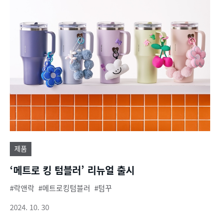
제품
‘메트로 킹 텀블러’ 리뉴얼 출시
락앤락
메트로킹텀블러
텀꾸
2024. 10. 30