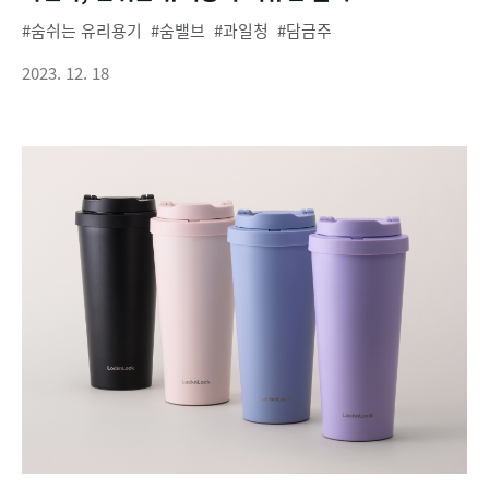
숨쉬는 유리용기
숨밸브
과일청
담금주
2023. 12. 18