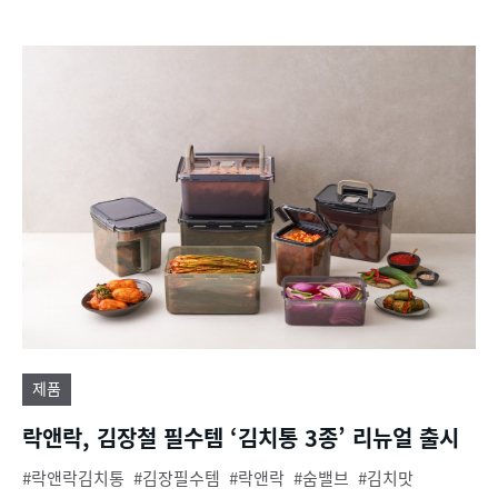
제품
락앤락, 김장철 필수템 ‘김치통 3종’ 리뉴얼 출시
락앤락김치통
김장필수템
락앤락
숨밸브
김치맛