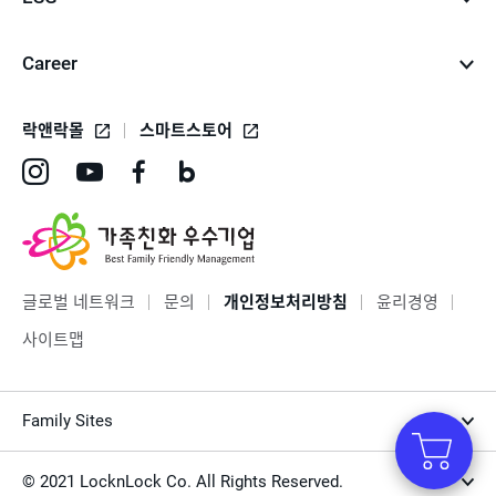
Career
락앤락몰
스마트스토어
인
유
페
네
스
튜
이
이
타
브
스
버
그
바
북
블
글로벌 네트워크
문의
개인정보처리방침
윤리경영
램
로
바
로
사이트맵
바
가
로
그
로
기
가
바
Family Sites
가
기
로
기
가
© 2021 LocknLock Co. All Rights Reserved.