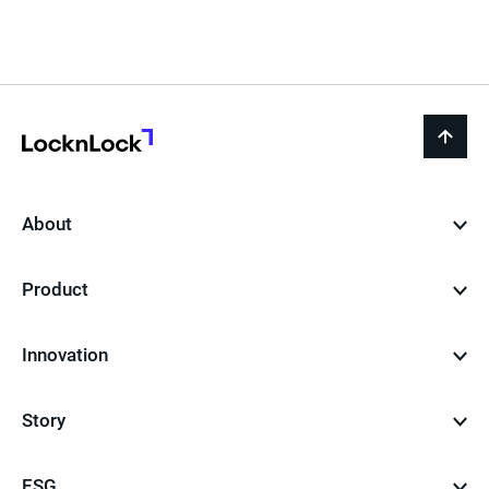
전
재
음
페
이
지
LocknLock
back
to
top
About
Product
Innovation
Story
ESG