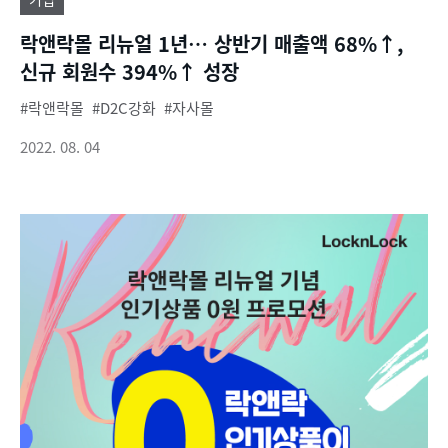
락앤락몰 리뉴얼 1년… 상반기 매출액 68%↑,
신규 회원수 394%↑ 성장
락앤락몰
D2C강화
자사몰
2022. 08. 04