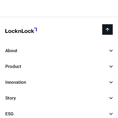
페
이
지
LocknLock
back
to
top
About
Product
Innovation
Story
ESG