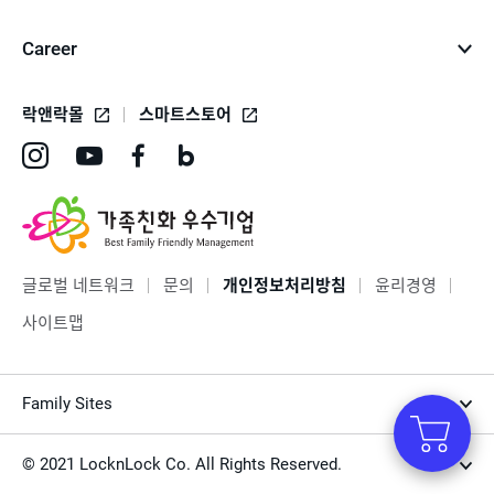
Career
락앤락몰
스마트스토어
인
유
페
네
스
튜
이
이
타
브
스
버
그
바
북
블
글로벌 네트워크
문의
개인정보처리방침
윤리경영
램
로
바
로
사이트맵
바
가
로
그
로
기
가
바
Family Sites
가
기
로
기
가
© 2021 LocknLock Co. All Rights Reserved.
기