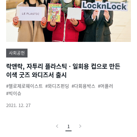
사회공헌
락앤락, 자투리 플라스틱ㆍ일회용 컵으로 만든
이색 굿즈 와디즈서 출시
헬로제로웨이스트
와디즈펀딩
다회용박스
머플러
빅이슈
2021. 12. 27
이
1
현
다
전
재
음