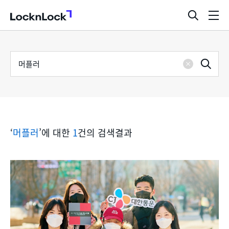
LocknLock
검
메
색
뉴
창
열
검
통
기
검
색
삭
어
합
제
색
검
‘
머플러
’에 대한
1
건의 검색결과
색