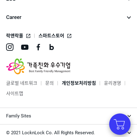
Career
락앤락몰
스마트스토어
인
유
페
네
스
튜
이
이
타
브
스
버
그
바
북
블
글로벌 네트워크
문의
개인정보처리방침
윤리경영
램
로
바
로
사이트맵
바
가
로
그
로
기
가
바
Family Sites
가
기
로
기
가
© 2021 LocknLock Co. All Rights Reserved.