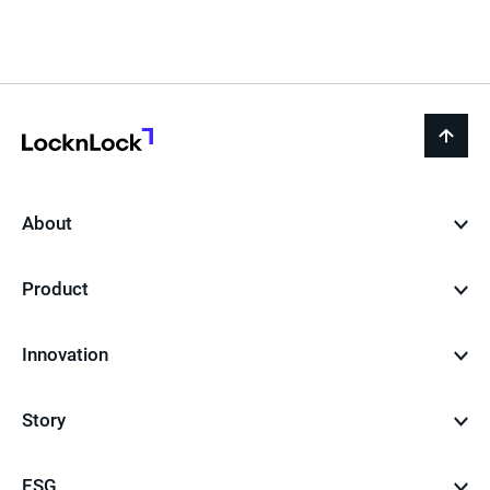
전
재
음
페
이
지
LocknLock
back
to
top
About
Product
Innovation
Story
ESG