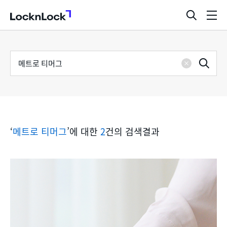
LocknLock
검
메
색
뉴
창
열
검
통
기
검
색
삭
어
합
제
색
검
‘
메트로 티머그
’에 대한
2
건의 검색결과
색