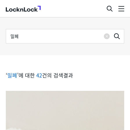
LocknLock
검
메
색
뉴
창
열
검
통
기
검
색
삭
어
합
제
색
검
‘
밀폐
’에 대한
42
건의 검색결과
색