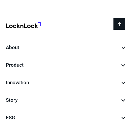
페
이
지
LocknLock
back
to
top
About
Product
Innovation
Story
ESG