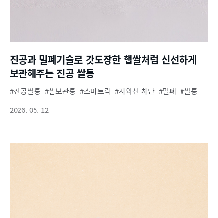
진공과 밀폐기술로 갓도장한 햅쌀처럼 신선하게
보관해주는 진공 쌀통
진공쌀통
쌀보관통
스마트락
자외선 차단
밀폐
쌀통
2026. 05. 12