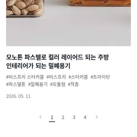
모노톤 파스텔로 컬러 레이어드 되는 주방
인테리어가 되는 밀폐용기
비스프리 스터커블
비스프리
스터커블
트라이탄
파스텔톤
밀폐용기
모듈형
적층
2026. 05. 11
이
1
현
2
3
4
다
전
재
음