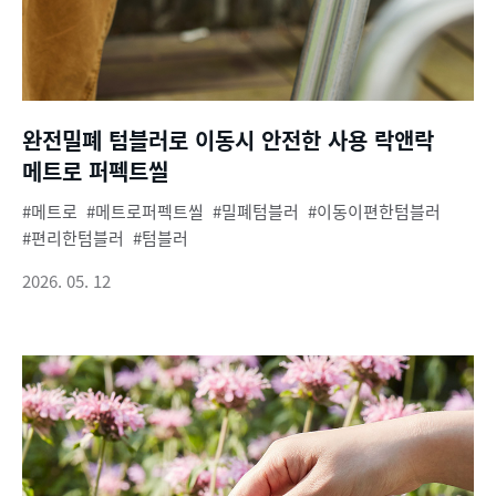
완전밀폐 텀블러로 이동시 안전한 사용 락앤락
메트로 퍼펙트씰
메트로
메트로퍼펙트씰
밀폐텀블러
이동이편한텀블러
편리한텀블러
텀블러
2026. 05. 12