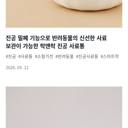
진공 밀폐 기능으로 반려동물의 신선한 사료
보관이 가능한 락앤락 진공 사료통
진공
사료통
소형가전
반려동물
진공사료통
스마트락
2026. 05. 12