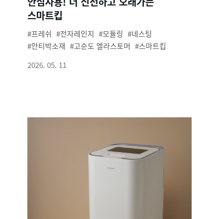
안심사용! 더 신선하고 오래가는
스마트킵
프레쉬
전자레인지
모듈링
네스팅
안티박소재
고순도 엘라스토머
스마트킵
2026. 05. 11