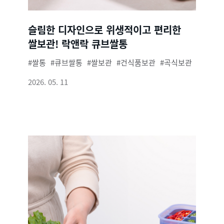
슬림한 디자인으로 위생적이고 편리한
쌀보관! 락앤락 큐브쌀통
쌀통
큐브쌀통
쌀보관
건식품보관
곡식보관
2026. 05. 11