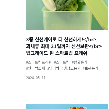
3중 신선케어로 더 신선하게!</br>
과채류 최대 31일까지 신선보관</br>
업그레이드 된 스마트킵 프레쉬
스마트킵프레쉬
스마트킵
항균용기
안티박소재
안티박
냉장고용기
보관용기
2026. 05. 11