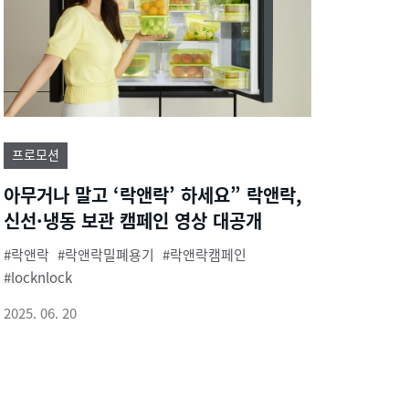
프로모션
아무거나 말고 ‘락앤락’ 하세요” 락앤락,
신선·냉동 보관 캠페인 영상 대공개
락앤락
락앤락밀폐용기
락앤락캠페인
locknlock
2025. 06. 20