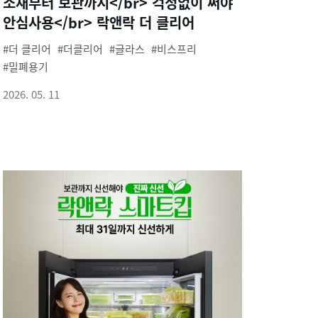
소재부터 보관까지</br> 걱정없이 써야
안심사용</br> 락앤락 더 클리어
더 클리어
더클리어
글라스
비스프리
밀폐용기
2026. 05. 11