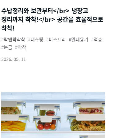
수납정리와 보관부터</br> 냉장고
정리까지 착착!</br> 공간을 효율적으로
착착!
락앤락착착
네스팅
비스프리
밀폐용기
적층
눈금
착착
2026. 05. 11