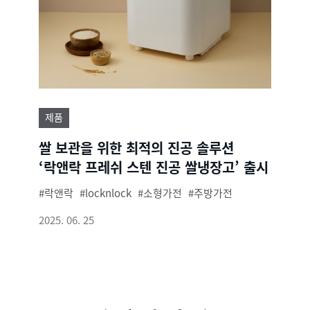
제품
쌀 보관을 위한 최적의 진공 솔루션
‘락앤락 프레쉬 스텐 진공 쌀냉장고’ 출시
락앤락
locknlock
소형가전
주방가전
2025. 06. 25