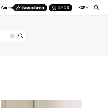
Career
KOR
메
검
뉴
색
열
창
기
검
삭
색
제