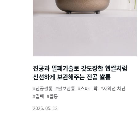
진공과 밀폐기술로 갓도장한 햅쌀처럼
신선하게 보관해주는 진공 쌀통
진공쌀통
쌀보관통
스마트락
자외선 차단
밀폐
쌀통
2026. 05. 12