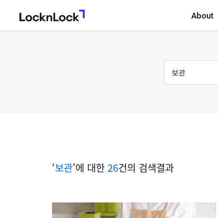
About
LocknLock
검
통
색
어
합
검
색
‘
보관
’에 대한
26
건의 검색결과