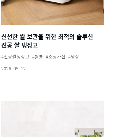
신선한 쌀 보관을 위한 최적의 솔루션
진공 쌀 냉장고
진공쌀냉장고
쌀통
소형가전
냉장
2026. 05. 12