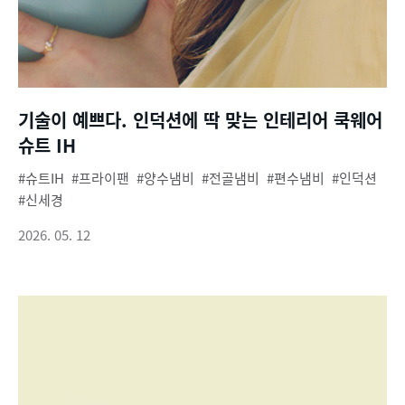
기술이 예쁘다. 인덕션에 딱 맞는 인테리어 쿡웨어
슈트 IH
슈트IH
프라이팬
양수냄비
전골냄비
편수냄비
인덕션
신세경
2026. 05. 12