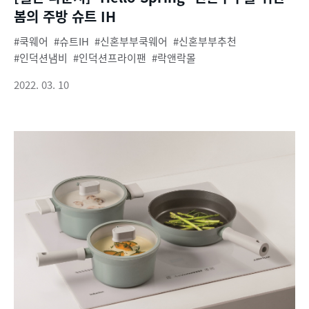
봄의 주방 슈트 IH
쿡웨어
슈트IH
신혼부부쿡웨어
신혼부부추천
인덕션냄비
인덕션프라이팬
락앤락몰
2022. 03. 10