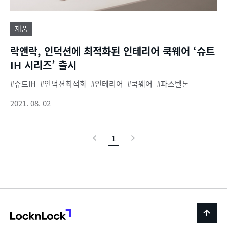
제품
락앤락, 인덕션에 최적화된 인테리어 쿡웨어 ‘슈트
IH 시리즈’ 출시
슈트IH
인덕션최적화
인테리어
쿡웨어
파스텔톤
2021. 08. 02
이
1
현
다
전
재
음
페
이
지
LocknLock
back
to