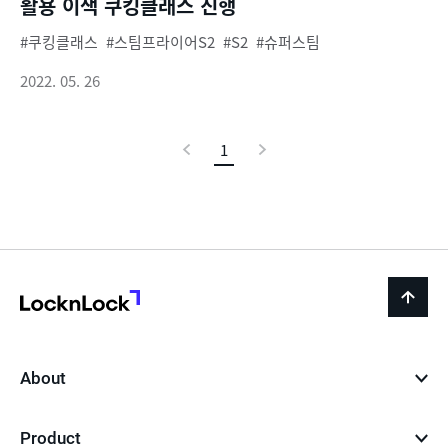
활용 이색 쿠킹클래스 진행
쿠킹클래스
스팀프라이어S2
S2
슈퍼스팀
2022. 05. 26
이
1
현
다
전
재
음
페
이
지
LocknLock
back
to
top
About
Product