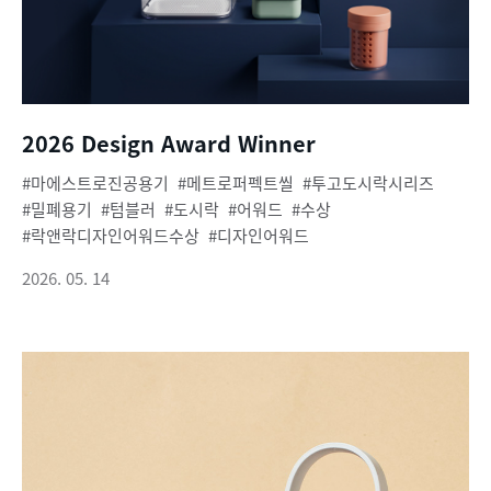
2026 Design Award Winner
마에스트로진공용기
메트로퍼펙트씰
투고도시락시리즈
밀폐용기
텀블러
도시락
어워드
수상
락앤락디자인어워드수상
디자인어워드
2026. 05. 14