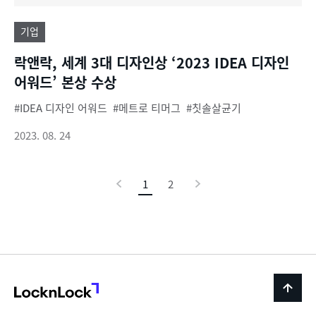
기업
락앤락, 세계 3대 디자인상 ‘2023 IDEA 디자인
어워드’ 본상 수상
IDEA 디자인 어워드
메트로 티머그
칫솔살균기
2023. 08. 24
이
1
현
2
다
전
재
음
페
이
지
LocknLock
back
to