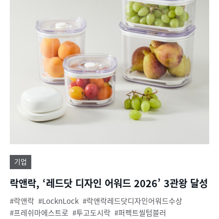
기업
락앤락, ‘레드닷 디자인 어워드 2026’ 3관왕 달성
락앤락
LocknLock
락앤락레드닷디자인어워드수상
프레쉬마에스트로
투고도시락
퍼펙트씰텀블러