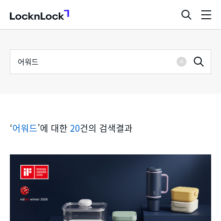
LocknLock
검
메
색
뉴
창
열
검
통
기
검
색
삭
어
합
제
색
검
‘
어워드
’에 대한
20
건의 검색결과
색