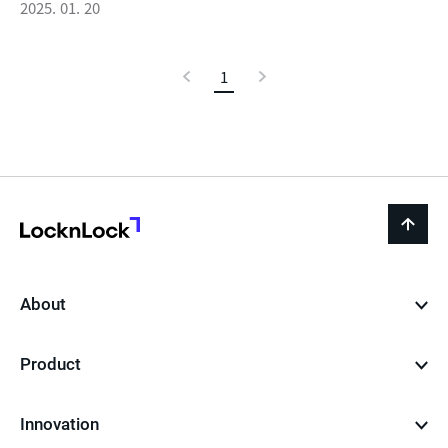
2025. 01. 20
이
1
현
다
전
재
음
페
이
지
LocknLock
back
to
top
About
Product
Innovation