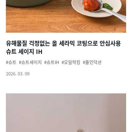
유해물질 걱정없는 올 세라믹 코팅으로 안심사용
슈트 세이지 IH
슈트
슈트세이지
슈트IH
오일락킹
풀인덕션
2026. 03. 09