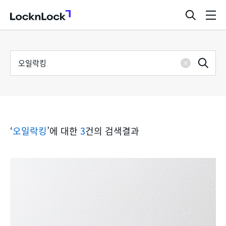
LocknLock
검
메
색
뉴
창
열
검
통
기
검
색
삭
어
합
제
색
검
‘
오일락킹
’에 대한
3
건의 검색결과
색