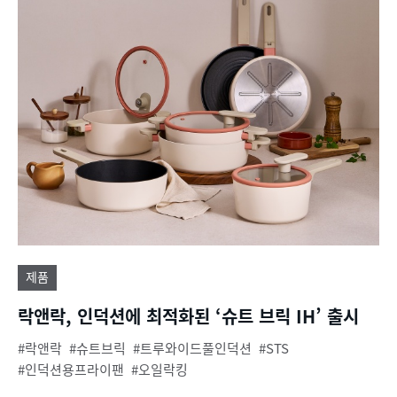
제품
락앤락, 인덕션에 최적화된 ‘슈트 브릭 IH’ 출시
락앤락
슈트브릭
트루와이드풀인덕션
STS
인덕션용프라이팬
오일락킹