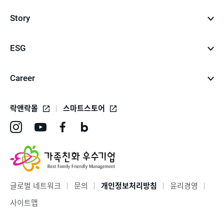
Story
ESG
Career
락앤락몰
스마트스토어
인
유
페
네
스
튜
이
이
타
브
스
버
그
바
북
블
글로벌 네트워크
문의
개인정보처리방침
윤리경영
램
로
바
로
사이트맵
바
가
로
그