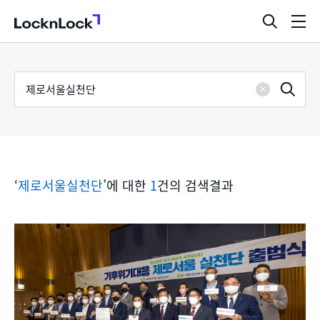
LocknLock
검
메
색
뉴
창
열
검
통
기
검
색
삭
어
합
제
색
검
‘
제로서울실천단
’에 대한
1
건의 검색결과
색