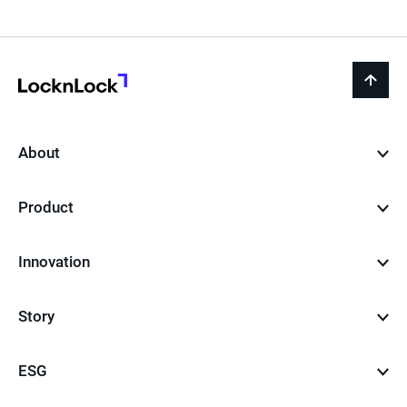
페
이
지
LocknLock
back
to
top
About
Product
Innovation
Story
ESG