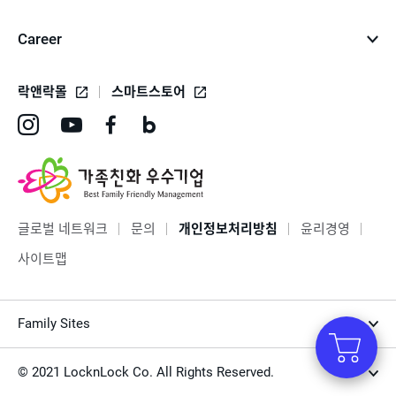
Career
락앤락몰
스마트스토어
인
유
페
네
스
튜
이
이
타
브
스
버
그
바
북
블
글로벌 네트워크
문의
개인정보처리방침
윤리경영
램
로
바
로
사이트맵
바
가
로
그
로
기
가
바
Family Sites
가
기
로
기
가
© 2021 LocknLock Co. All Rights Reserved.
기