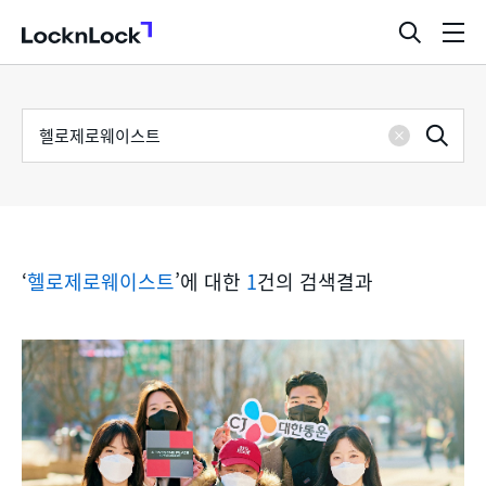
LocknLock
검
메
색
뉴
창
열
검
통
기
검
색
삭
어
합
제
색
검
‘
헬로제로웨이스트
’에 대한
1
건의 검색결과
색