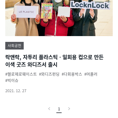
사회공헌
락앤락, 자투리 플라스틱ㆍ일회용 컵으로 만든
이색 굿즈 와디즈서 출시
헬로제로웨이스트
와디즈펀딩
다회용박스
머플러
빅이슈
2021. 12. 27
이
1
현
다
전
재
음