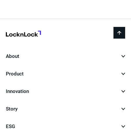
페
이
지
LocknLock
back
to
top
About
Product
Innovation
Story
ESG