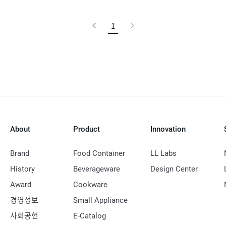
이
1
현
다
전
재
음
페
이
지
About
Product
Innovation
Brand
Food Container
LL Labs
History
Beverageware
Design Center
Award
Cookware
경영정보
Small Appliance
사회공헌
E-Catalog