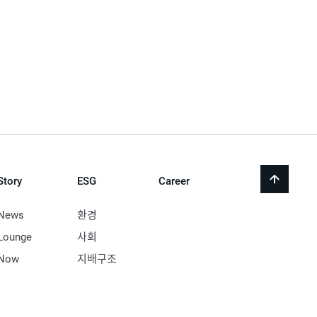
Story
ESG
Career
back
to
top
News
환경
Lounge
사회
Now
지배구조