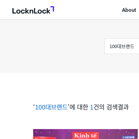
About
LocknLock
검
통
색
어
합
검
색
‘
100대브랜드
’에 대한
1
건의 검색결과