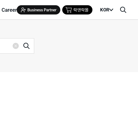
Career
KOR
메
검
뉴
색
열
창
기
검
삭
색
제