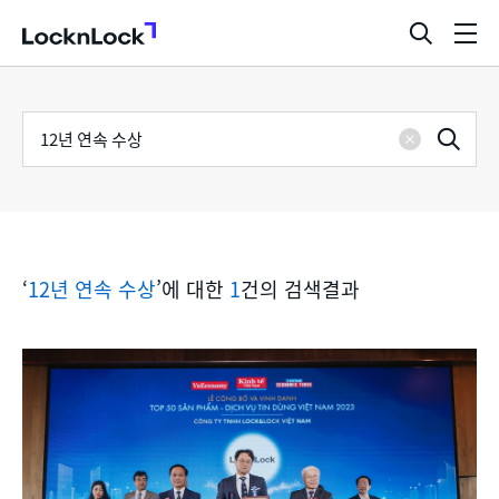
LocknLock
검
메
색
뉴
창
열
검
통
기
검
색
삭
어
합
제
색
검
‘
12년 연속 수상
’에 대한
1
건의 검색결과
색