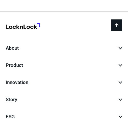
페
이
지
LocknLock
back
to
top
About
Product
Innovation
Story
ESG