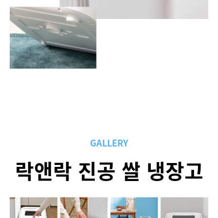
GALLERY
락앤락 진공 쌀 냉장고