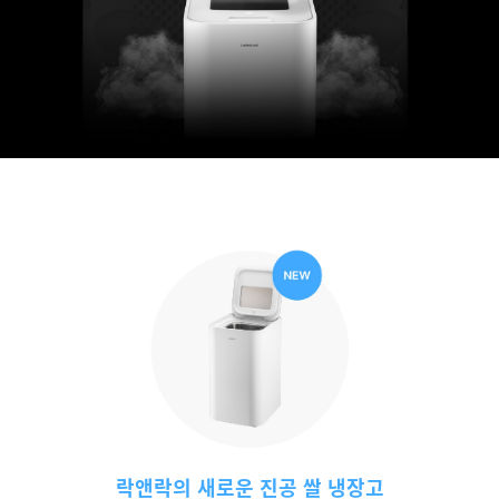
락앤락의 새로운 진공 쌀 냉장고