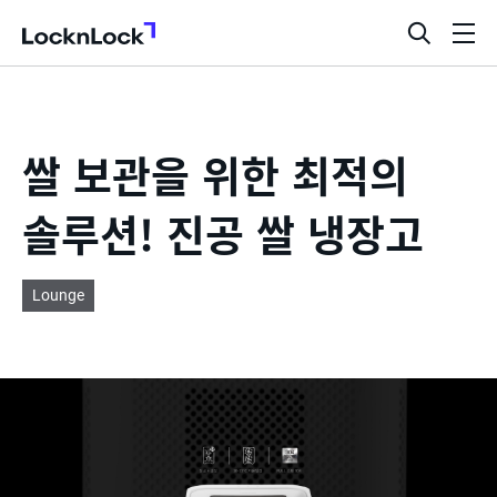
LocknLock
검
메
색
뉴
창
열
기
쌀 보관을 위한 최적의
솔루션! 진공 쌀 냉장고
Lounge