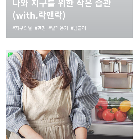
나와 지구를 위한 작은 습관
(with.락앤락)
지구의날
환경
밀페용기
텀블러