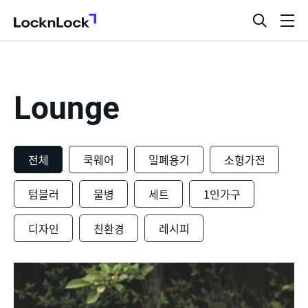
LocknLock
검
메
색
뉴
창
열
기
Lounge
전체
쿡웨어
밀폐용기
소형가전
텀블러
물병
세트
1인가구
디자인
친환경
레시피