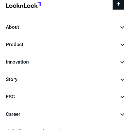
지
LocknLock
back
to
top
About
Product
Innovation
Story
ESG
Career