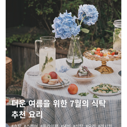
더운 여름을 위한 7월의 식탁
추천 요리
슈트
스퀘어
프라이팬
냄비
식탁
요리
레시피