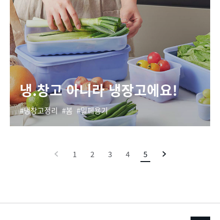
냉.창고 아니라 냉장고에요!
냉장고정리
봄
밀페용기
이
1
2
3
4
5
현
다
전
재
음
페
이