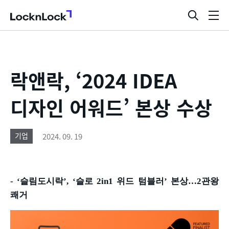
LocknLock
검
메
색
뉴
창
열
기
락앤락, ‘2024 IDEA
디자인 어워드’ 본상 수상
2024. 09. 19
기업
-
‘슬림도시락’
, ‘
슬로
2in1
위드 텀블러
’
본상
…2
관왕
쾌거