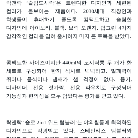
락앤락
‘
슬림도시락
’
은 트렌디한 디자인과 세련된
컬러가 돋보이는 제품이다
. 2030
세대 직장인과
학생들이 휴대하기 좋도록 컴팩트하고 슬림한
디자인에 아이보리
,
블랙
,
브릭 오렌지
,
딥그린
4
가지
감각적인 컬러를 입혀 출시하자 마자 큰 주목을 받았다
.
콤팩트한 사이즈이지만
440ml
의 도시락통 두 개가 한
세트로 구성되어 한끼 식사로 넉넉하고
,
밀폐력이
뛰어나 음식이나 냄새가 샐 걱정이 없다
.
용기
,
디바이더
,
전용 젓가락
,
전용 파우치로 구성되어
기능성과 편의성을 모두 담았다는 평가를 받고 있다
.
락앤락
‘
슬로
2in1
위드 텀블러
’
는 야외활동에 최적화된
디자인으로 각광받고 있다
.
스테인리스 텀블러와