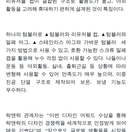
리유저블 컵이 결합된 구조로 활용도가 높고
,
야외
활동을 고려해 휴대하기 편하게 설계된 것이 특징이다
.
하나의 텀블러로
▲
텀블러와 리유저블 컵
, ▲
텀블러와
밀폐 머그
, ▲
스테인리스 머그와 가벼운 텀블러
세
가지 방법으로 사용 수 있고
,
호환 가능한 스크류 밀폐
캡을 활용해 누수 걱정 없이 사용할 수 있다
.
나들이나
운동 등 야외활동
,
실내
,
출퇴근길 등 상황에 따라
변형해 사용할 수 있어 만족도가 매우 높으며
,
이중
진공 단열 구조로 제작되어 보온
,
보냉 기능도
우수하다
.
락앤락 관계자는
“
이번 디자인 어워드 수상을 통해
락앤락의 디자인 경쟁력을 세계적으로 인정받게 되어
매우 기쁘다
”
며
, “
앞으로도 글로벌 생활용품 시장을