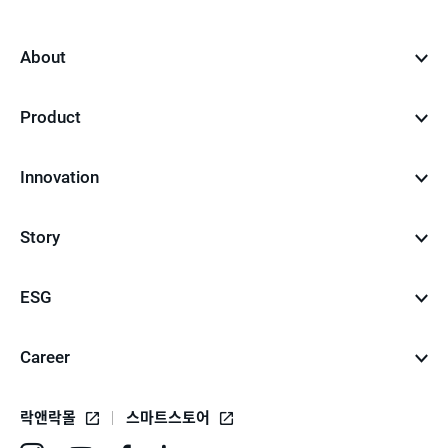
to
top
About
Product
Innovation
Story
ESG
Career
락앤락몰
스마트스토어