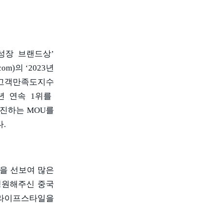
성장 브랜드상
’
com)
의
‘2023
년
 고객만족도지수
년 연속
1
위를
추진하는
MOU
를
다
.
을 선보여 많은
성원해주신 중국
 라이프스타일을