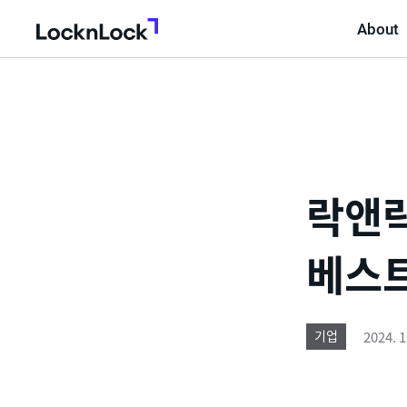
About
LocknLock
락앤락
베스트
2024. 1
기업