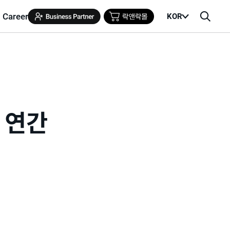
Career
KOR
메
검
뉴
색
열
창
기
 연간