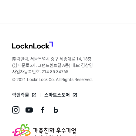
LocknLock
㈜락앤락, 서울특별시 중구 세종대로 14, 18층
(남대문로5가, 그랜드센트럴 A동) 대표: 김상영
사업자등록번호: 214-85-34765
© 2021 LocknLock Co. All Rights Reserved.
락앤락몰
스마트스토어
인
유
페
네
스
튜
이
이
타
브
스
버