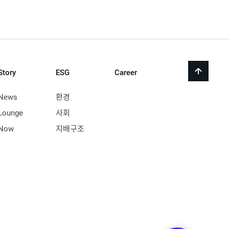
Story
ESG
Career
back
to
top
News
환경
Lounge
사회
Now
지배구조