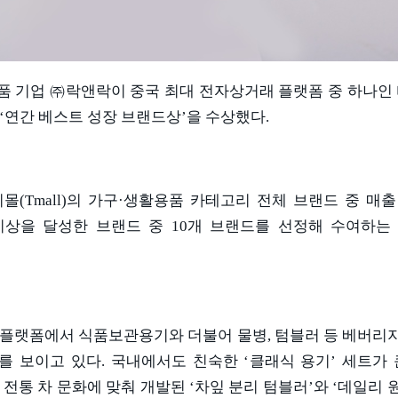
품 기업 ㈜락앤락이 중국 최대 전자상거래 플랫폼 중 하나인
‘
연간 베스트 성장 브랜드상
’
을 수상했다
.
티몰
(Tmall)
의 가구
·
생활용품 카테고리 전체 브랜드 중 매출
이상을 달성한 브랜드 중
10
개 브랜드를 선정해 수여하는
 플랫폼에서 식품보관용기와 더불어 물병
,
텀블러 등 베버리
를 보이고 있다
.
국내에서도 친숙한
‘
클래식 용기
’
세트가 
 전통 차 문화에 맞춰 개발된
‘
차잎 분리 텀블러
’
와
‘
데일리 