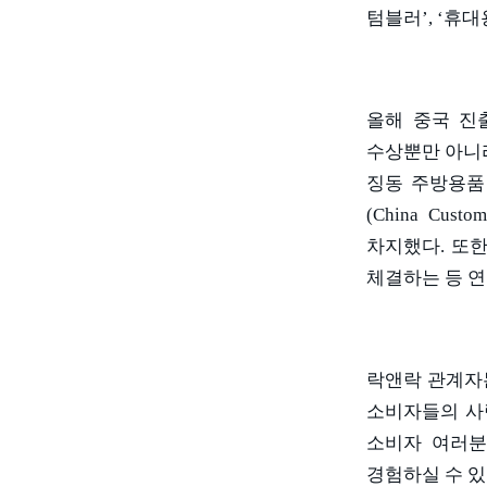
텀블러
’, ‘
휴대
올해 중국 진
수상뿐만 아니
징동 주방용품
(China Custom
차지했다
.
또한
체결하는 등 연
락앤락 관계자
소비자들의 사
소비자 여러분
경험하실 수 있