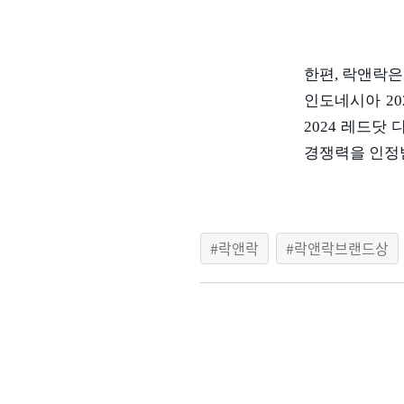
한편
,
락앤락은
인도네시아
20
2024
레드닷 
경쟁력을 인정
락앤락
락앤락브랜드상