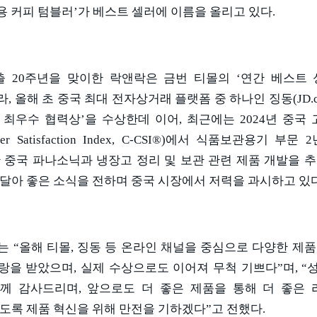
용 커피 텀블러
’
가 베스트 셀러에 이름을 올리고 있다
.
출
20
주년을 맞이한 락앤락은 금번 티몰의
‘
연간 베스트 
라
,
올해 초 중국 최대 전자상거래 플랫폼 중 하나인 징동
(JD.
 최우수 협력상
’
을 수상한데 이어
,
최근에는
2024
년 중국
er Satisfaction Index, C-CSI®)
에서 식품보관용기 부문
2
 중국 파나소닉과 냉장고 정리 및 보관 관련 제품 개발을 
달아 좋은 소식을 전하며 중국 시장에서 저력을 과시하고 있
는
“
올해 티몰
,
징동 등 온라인 채널을 중심으로 다양한 제품
랑을 받았으며
,
실제 수상으로도 이어져 무척 기쁘다
”
며
, “
께 감사드리며
,
앞으로도 더 좋은 제품을 통해 더 좋은
도록 제품 혁신을 위해 만전을 기하겠다
”
고 전했다
.