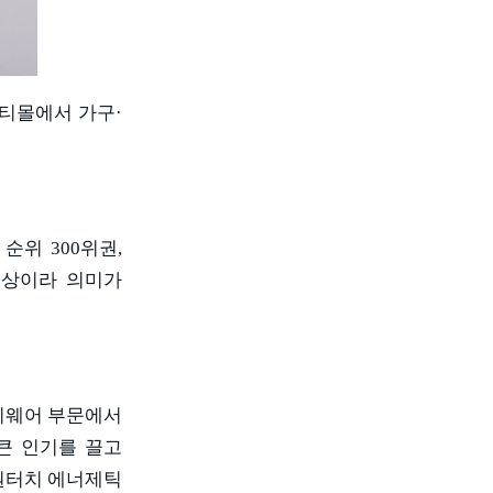
 티몰에서 가구
·
 순위
300
위권
,
 상이라 의미가
지웨어 부문에서
큰 인기를 끌고
원터치 에너제틱