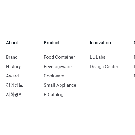
About
Product
Innovation
Brand
Food Container
LL Labs
History
Beverageware
Design Center
Award
Cookware
경영정보
Small Appliance
사회공헌
E-Catalog