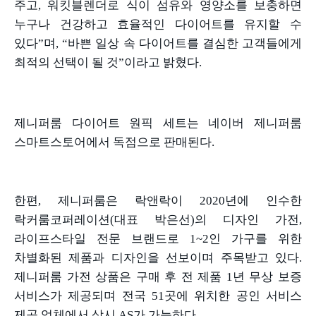
주고
,
워킷블렌더로 식이 섬유와 영양소를 보충하면
누구나 건강하고 효율적인 다이어트를 유지할 수
있다
”
며
, “
바쁜 일상 속 다이어트를 결심한 고객들에게
최적의 선택이 될 것
”
이라고 밝혔다
.
제니퍼룸 다이어트 원픽 세트는 네이버 제니퍼룸
스마트스토어에서 독점으로 판매된다
.
한편
,
제니퍼룸은 락앤락이
2020
년에 인수한
락커룸코퍼레이션
(
대표 박은선
)
의 디자인 가전
,
라이프스타일 전문 브랜드로
1~2
인 가구를 위한
차별화된 제품과 디자인을 선보이며 주목받고 있다
.
제니퍼룸 가전 상품은 구매 후 전 제품
1
년 무상 보증
서비스가 제공되며 전국
51
곳에 위치한 공인 서비스
제공 업체에서 상시
AS
가 가능하다
.