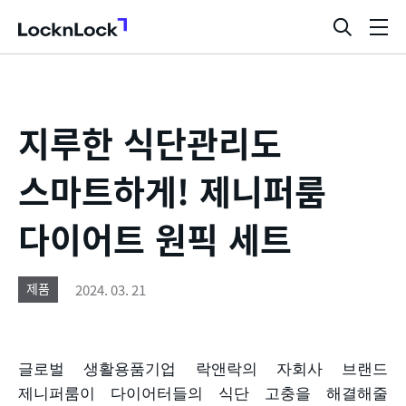
LocknLock
검
메
색
뉴
창
열
기
지루한 식단관리도
스마트하게! 제니퍼룸
다이어트 원픽 세트
2024. 03. 21
제품
글로벌 생활용품기업 락앤락의 자회사 브랜드
제니퍼룸이 다이어터들의 식단 고충을 해결해줄