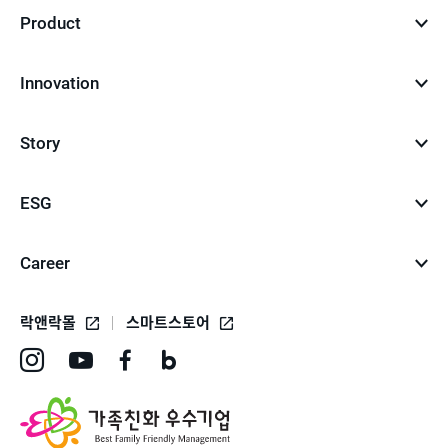
Product
Innovation
Story
ESG
Career
락앤락몰
스마트스토어
인
유
페
네
스
튜
이
이
타
브
스
버