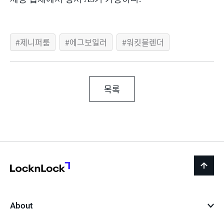
제니퍼룸
에그보일러
워킷블렌더
목록
LocknLock
back
to
top
About