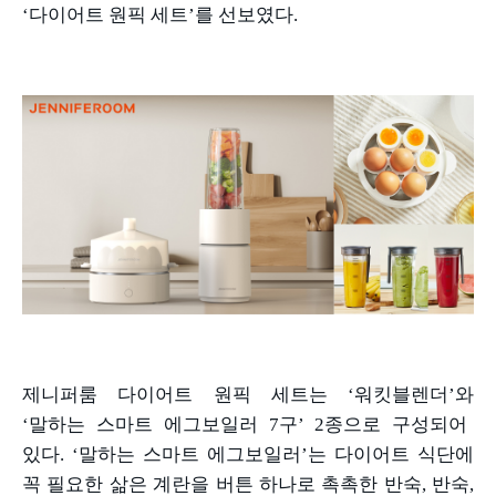
‘
다이어트 원픽 세트
’
를 선보였다
.
제니퍼룸 다이어트 원픽 세트는
‘
워킷블렌더
’
와
‘
말하는 스마트 에그보일러
7
구
’ 2
종으로 구성되어
있다
. ‘
말하는 스마트 에그보일러
’
는 다이어트 식단에
꼭 필요한 삶은 계란을 버튼 하나로 촉촉한 반숙
,
반숙
,