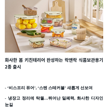
화사한 봄 키친테리어 완성하는 락앤락 식품보관용기
2
종 출시
- ‘
비스프리 퓨어
’, ‘
스텐 스테커블
’
새롭게 선보여
-
냉장고 정리에 탁월
…
뛰어난 밀폐력
,
화사한 디자인
눈길