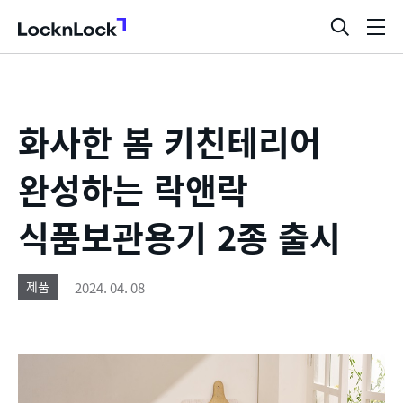
LocknLock
검
메
색
뉴
창
열
기
화사한 봄 키친테리어
완성하는 락앤락
식품보관용기 2종 출시
2024. 04. 08
제품