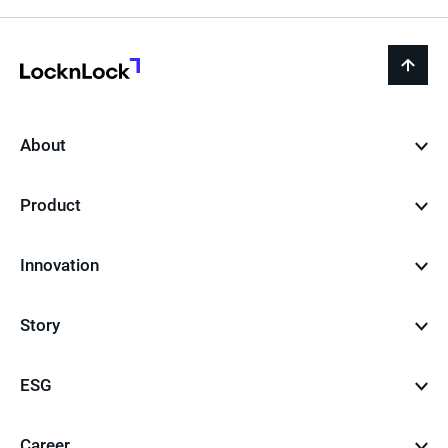
LocknLock
back
to
top
About
Product
Innovation
Story
ESG
Career