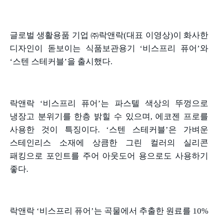
글로벌 생활용품 기업 ㈜락앤락
(
대표 이영상
)
이 화사한
디자인이 돋보이는 식품보관용기
‘
비스프리 퓨어
’
와
‘
스텐 스테커블
’
을 출시했다
.
락앤락
‘
비스프리 퓨어
’
는 파스텔 색상의 뚜껑으로
냉장고 분위기를 한층 밝힐 수 있으며
,
에코젠 프로를
사용한 것이 특징이다
. ‘
스텐 스테커블
’
은 가벼운
스테인리스 소재에 상큼한 그린 컬러의 실리콘
패킹으로 포인트를 주어 아웃도어 용으로도 사용하기
좋다
.
락앤락
‘
비스프리 퓨어
’
는 곡물에서 추출한 원료를
10%