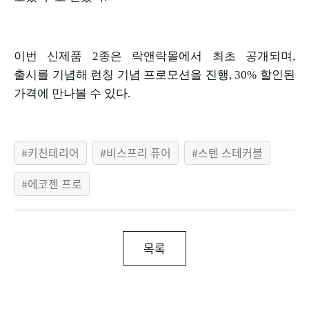
이번 신제품
2
종은 락앤락몰에서 최초 공개되며
,
출시를 기념해 런칭 기념 프로모션을 진행
, 30%
할인된
가격에 만나볼 수 있다
.
키친테리어
비스프리 퓨어
스텐 스테커블
에코젠 프로
목록