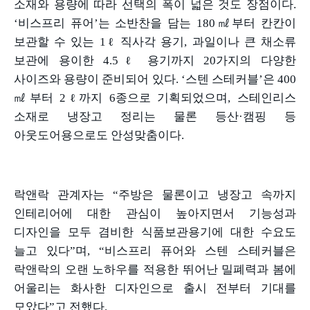
소재와 용량에 따라 선택의 폭이 넓은 것도 장점이다
.
‘
비스프리 퓨어
’
는 소반찬을 담는
180
㎖부터 칸칸이
보관할 수 있는
1ℓ
직사각 용기
,
과일이나 큰 채소류
보관에 용이한
4.5ℓ
용기까지
20
가지의 다양한
사이즈와 용량이 준비되어 있다
. ‘
스텐 스테커블
’
은
400
㎖부터
2ℓ
까지
6
종으로 기획되었으며
,
스테인리스
소재로 냉장고 정리는 물론 등산
·
캠핑 등
아웃도어용으로도 안성맞춤이다
.
락앤락 관계자는
“
주방은 물론이고 냉장고 속까지
인테리어에 대한 관심이 높아지면서 기능성과
디자인을 모두 겸비한 식품보관용기에 대한 수요도
늘고 있다
”
며
, “
비스프리 퓨어와 스텐 스테커블은
락앤락의 오랜 노하우를 적용한 뛰어난 밀폐력과 봄에
어울리는 화사한 디자인으로 출시 전부터 기대를
모았다
”
고 전했다
.