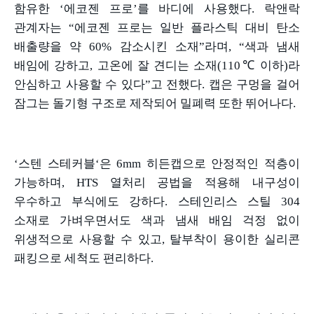
함유한
‘
에코젠 프로
’
를 바디에 사용했다
.
락앤락
관계자는
“
에코젠 프로는 일반 플라스틱 대비 탄소
배출량을 약
60%
감소시킨 소재
”
라며
, “
색과 냄새
배임에 강하고
,
고온에 잘 견디는 소재
(110℃
이하
)
라
안심하고 사용할 수 있다
”
고 전했다
.
캡은 구멍을 걸어
잠그는 돌기형 구조로 제작되어 밀폐력 또한 뛰어나다
.
‘스텐 스테커블
‘
은
6mm
히든캡으로 안정적인 적층이
가능하며
, HTS
열처리 공법을 적용해 내구성이
우수하고 부식에도 강하다
.
스테인리스 스틸
304
소재로 가벼우면서도 색과 냄새 배임 걱정 없이
위생적으로 사용할 수 있고
,
탈부착이 용이한 실리콘
패킹으로 세척도 편리하다
.