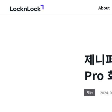
About
LocknLock
제니
Pro
2024. 0
제품