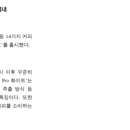
뽐내
등
14
가지 커피
트
’
를 출시했다
.
시 이후 꾸준히
떼
Pro
화이트
’
는
 추출 방식 등
 특징이다
.
또한
커피를 소비하는