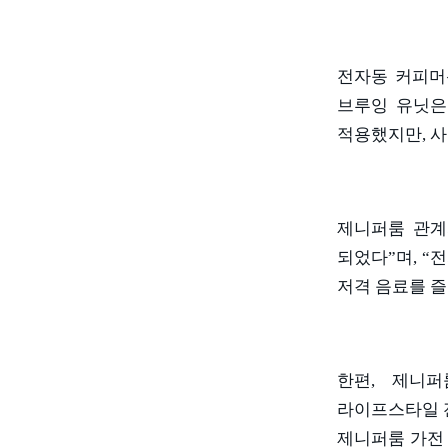
전자동 커피머
브루잉 유닛은
적용했지만
,
사
제니퍼룸 관
되었다
”
며
, “
전
저격 음료를 즐
한편
,
제니퍼
라이프스타일 
제니퍼룸 가전