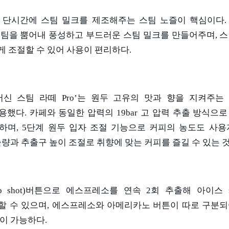
 단시간에 스팀 밀크를 제조해주는 스팀 노즐이 핵심이다
스팀을 뿜어내 풍성하고 부드러운 스팀 밀크를 만들어주며
,
스
게 조절할 수 있어 사용이 편리하다
.
머신 스팀 라떼
Pro’
는 원두 고유의 맛과 향을 지켜주는
적용했다
.
카페와 동일한 압력의
19bar
고 압력 추출 방식으로
현하며
, 5
단계 원두 입자 조절 기능으로 커피의 농도도 사용
량과 추출구 높이 조절로 취향에 맞는 커피를 즐길 수 있는 
o shot)
버튼으로 에스프레소를 연속
2
회 추출해 아이스
할 수 있으며
,
에스프레소와 아메리카노 버튼이 따로 구분되
출이 가능하다
.