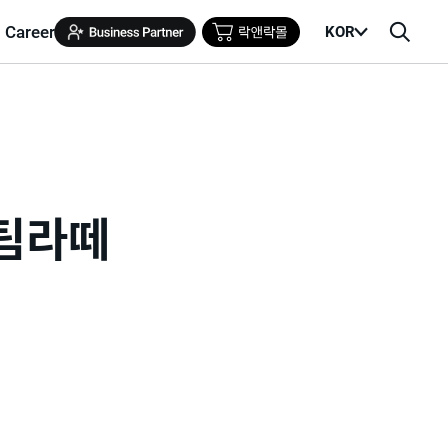
Career
KOR
메
검
뉴
색
열
창
기
팀라떼