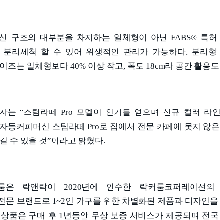
신 구조의 대부분을 차지하는 일체형이 아닌
FABS®
특허
 분리세척 할 수 있어 위생적인 관리가 가능하다
.
분리형
이즈는 일체형보다
40%
이상 작고
,
폭도
18cm
라 공간 활용도
계자는
“
스팀라떼
Pro
모델이 인기를 얻으며 신규 컬러 라
자동커피머신 스팀라떼
Pro
로 집에서 전문 카페에 못지 않
길 수 있을 것
”
이라고 밝혔다
.
룸은 락앤락이
2020
년에 인수한 락커룸코퍼레이션의
전문 브랜드로
1~2
인 가구를 위한 차별화된 제품과 디자인을
 상품은 구매 후
1
년동안 무상 보증 서비스가 제공되며 전국