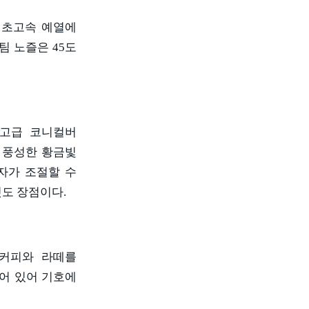
.
초고속 예열에
팀 노즐은
45
도
 고급 코니컬버
 풍성한 황금빛
자가 조절할 수
것도 장점이다
.
 커피와 라떼를
어 있어 기호에