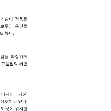
 기술이 적용된
 브루잉 유닛을
도 높다
.
인업을 확장하게
은 고품질의 취향
 디자인 가전
,
 선보이고 있다
.
51
곳에 위치한