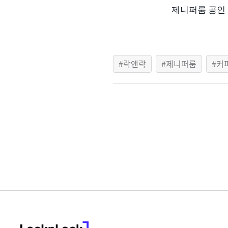
제니퍼룸 공인
락앤락
제니퍼룸
커
LocknLock