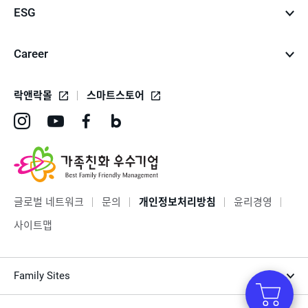
ESG
Career
락앤락몰
스마트스토어
인
유
페
네
스
튜
이
이
타
브
스
버
그
바
북
블
글로벌 네트워크
문의
개인정보처리방침
윤리경영
램
로
바
로
사이트맵
바
가
로
그
로
기
가
바
Family Sites
가
기
로
기
가