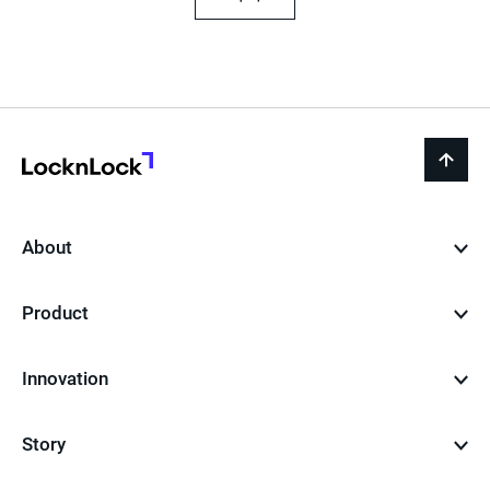
LocknLock
back
to
top
About
Product
Innovation
Story