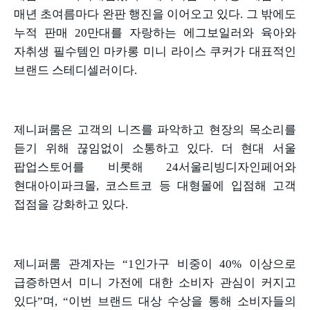
매년 초여름마다 완판 행진을 이어오고 있다
.
그 밖에도
누적 판매
20
만대를 자랑하는 에그보일러와 육아와
자취생 필수템인 마카롱 미니 라이스 쿠커가 대표적인
브랜드 스테디셀러이다
.
제니퍼룸은 고객의 니즈를 파악하고 현장의 목소리를
듣기 위해 끊임없이 소통하고 있다
.
더 현대 서울
팝업스토어를 비롯해
24
서울리빙디자인페어와
현대아이파크몰
,
코스트코 등 대형몰에 입점해 고객
접점을 강화하고 있다
.
제니퍼룸 관계자는
“1
인가구 비중이
40%
이상으로
급증하면서 미니 가전에 대한 소비자 관심이 커지고
있다
”
며
, “
이번 브랜드 대상 수상을 통해 소비자들의