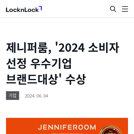
LocknLock
검
메
색
뉴
창
열
기
제니퍼룸, '2024 소비자
선정 우수기업
브랜드대상' 수상
2024. 06. 04
기업