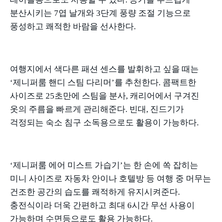
분산시키는
7
엽 날개와
3
단계 풍량 조절 기능으로
풍성하고 쾌적한 바람을 선사한다
.
여행지에서 색다른 패션 센스를 발휘하고 싶을 때는
‘
제니퍼룸 핸디 스팀 다리머
’
를 추천한다
.
콤팩트한
사이즈로
25
초만에 스팀을 분사
,
캐리어에서 구겨진
옷의 주름을 빠르게 관리해준다
.
빈대
,
진드기가
걱정되는 숙소 침구 소독용으로도 활용이 가능하다
.
‘제니퍼룸 에어 미스트 가습기
’
는 한 손에 쏙 잡히는
미니 사이즈로 자동차 안이나 호텔방 등 여행 중 머무는
건조한 공간의 습도를 쾌적하게 유지시켜준다
.
충전식이라 더욱 간편하고 최대
6
시간 무선 사용이
가능하며 수면등으로도 활용 가능하다
.