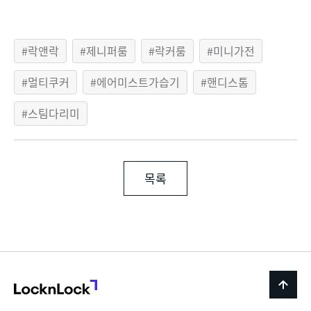
락앤락
제니퍼룸
락커룸
미니가전
멀티쿠커
에어미스트가습기
핸디스톰
스팀다리미
목록
LocknLock
back
to