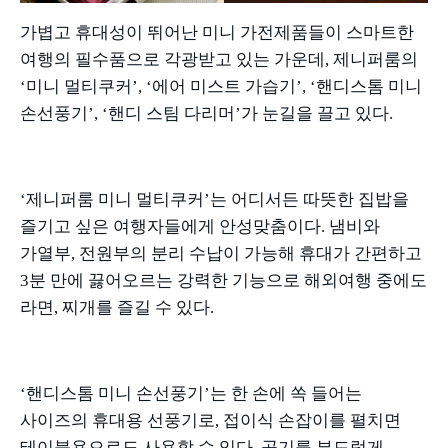
가볍고 휴대성이 뛰어난 미니 가전제품들이 스마트한
여행의 필수품으로 각광받고 있는 가운데
,
제니퍼룸의
‘미니 멀티쿠커
’, ‘
에어 미스트 가습기
’, ‘
핸디스톰 미니
손선풍기
’, ‘
핸디 스팀 다리머
’
가 눈길을 끌고 있다
.
‘제니퍼룸 미니 멀티쿠커
’
는 어디서든 따뜻한 집밥을
즐기고 싶은 여행자들에게 안성맞춤이다
.
냄비와
가열부
,
전원부의 분리 수납이 가능해 휴대가 간편하고
3
분 만에 끓어오르는 강력한 기능으로 해외여행 중에도
라면
,
찌개를 즐길 수 있다
.
‘핸디스톰 미니 손선풍기
’
는 한 손에 쏙 들어는
사이즈의 휴대용 선풍기로
,
접이식 손잡이를 펼치면
테이블용으로도 사용할 수 있다
.
공기를 부드럽게