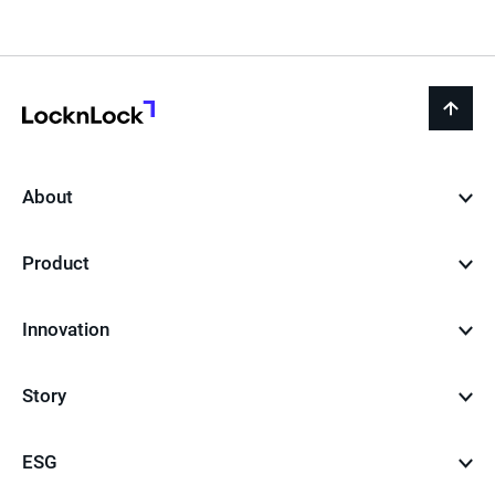
LocknLock
back
to
top
About
Product
Innovation
Story
ESG