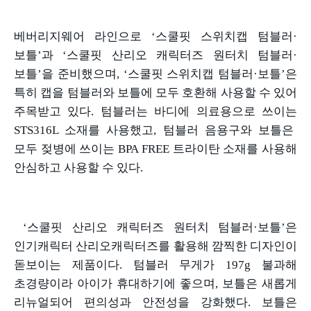
베버리지웨어 라인으로
‘
스쿨핏 스위치캡 텀블러
·
보틀
’
과
‘
스쿨핏 산리오 캐릭터즈 원터치 텀블러
·
보틀
’
을 준비했으며
, ‘
스쿨핏 스위치캡 텀블러
·
보틀
’
은
특히 캡을 텀블러와 보틀에 모두 호환해 사용할 수 있어
주목받고 있다
.
텀블러는 바디에 의료용으로 쓰이는
STS316L
소재를 사용했고
,
텀블러 음용구와 보틀은
모두 젖병에 쓰이는
BPA FREE
트라이탄 소재를 사용해
안심하고 사용할 수 있다
.
‘
스쿨핏 산리오 캐릭터즈 원터치 텀블러
·
보틀
’
은
인기캐릭터 산리오캐릭터즈를 활용해 깜찍한 디자인이
돋보이는 제품이다
.
텀블러 무게가
197g
불과해
초경량이라 아이가 휴대하기에 좋으며
,
보틀은 새롭게
리뉴얼되어 편의성과 안전성을 강화했다
.
보틀은