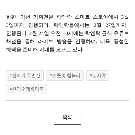
한편
,
이번 기획전은 락앤락 스마트 스토어에서
3
월
3
일까지 진행되며
,
락앤락몰에서는
2
월
27
일까지
진행된다
. 2
월
24
일 오전
10
시에는 락앤락 공식 유튜브
채널을 통해 라이브 방송을 진행하며
,
더욱 풍성한
혜택을 준비해 기대를 모으고 있다
.
신학기 특별전
스쿨핏 텀블러
도시락
산리오캐릭터즈
목록