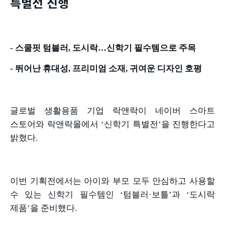
특별전 진행
-
스쿨핏 텀블러
,
도시락…신학기 필수템으로 주목
-
뛰어난 휴대성
,
프리미엄 소재
,
귀여운 디자인 호평
글로벌 생활용품 기업 락앤락이 네이버 스마트
스토어와 락앤락몰에서
‘
신학기 특별전
’
을 진행한다고
밝혔다
.
이번 기획전에서는 아이와 부모 모두 안심하고 사용할
수 있는 신학기 필수템인
‘
텀블러
·
보틀
’
과
‘
도시락
제품
’
을 준비했다
.