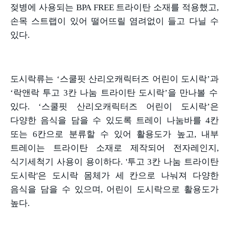
젖병에 사용되는
BPA FREE
트라이탄 소재를 적용했고
,
손목 스트랩이 있어 떨어뜨릴 염려없이 들고 다닐 수
있다
.
도시락류는
‘
스쿨핏 산리오캐릭터즈 어린이 도시락
’
과
‘
락앤락 투고
3
칸 나눔 트라이탄 도시락
’
을 만나볼 수
있다
. ‘
스쿨핏 산리오캐릭터즈 어린이 도시락
’
은
다양한 음식을 담을 수 있도록 트레이 나눔바를
4
칸
또는
6
칸으로 분류할 수 있어 활용도가 높고
,
내부
트레이는 트라이탄 소재로 제작되어 전자레인지
,
식기세척기 사용이 용이하다
. '
투고
3
칸 나눔 트라이탄
도시락
'
은 도시락 몸체가 세 칸으로 나눠져 다양한
음식을 담을 수 있으며
,
어린이 도시락으로 활용도가
높다
.