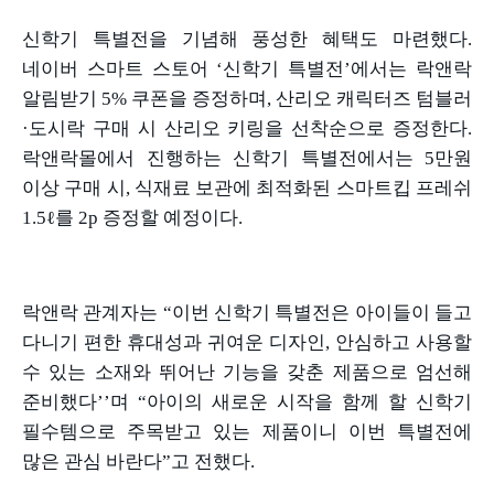
신학기 특별전을 기념해 풍성한 혜택도 마련했다
.
네이버 스마트 스토어
‘
신학기 특별전
’
에서는 락앤락
알림받기
5%
쿠폰을 증정하며
,
산리오 캐릭터즈 텀블러
·
도시락 구매 시 산리오 키링을 선착순으로 증정한다
.
락앤락몰에서 진행하는 신학기 특별전에서는
5
만원
이상 구매 시
,
식재료 보관에 최적화된 스마트킵 프레쉬
1.5ℓ
를
2p
증정할 예정이다
.
락앤락 관계자는
“
이번 신학기 특별전은 아이들이 들고
다니기 편한 휴대성과 귀여운 디자인
,
안심하고 사용할
수 있는 소재와 뛰어난 기능을 갖춘 제품으로 엄선해
준비했다
’’
며
“
아이의 새로운 시작을 함께 할 신학기
필수템으로 주목받고 있는 제품이니 이번 특별전에
많은 관심 바란다
”
고 전했다
.