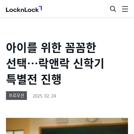
LocknLock
검
메
색
뉴
창
열
기
아이를 위한 꼼꼼한
선택…락앤락 신학기
특별전 진행
2025. 02. 24
프로모션