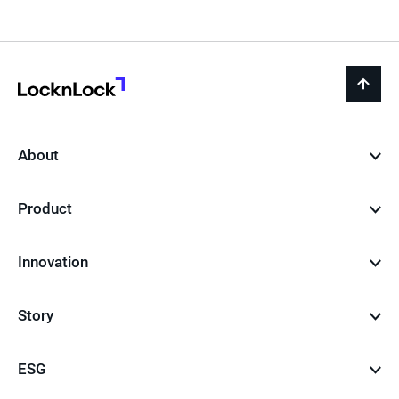
LocknLock
back
to
top
About
Product
Innovation
Story
ESG