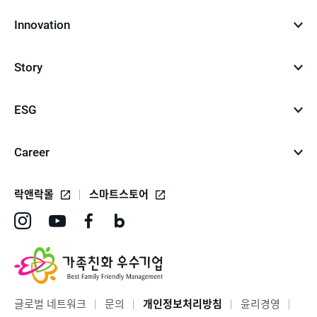
Innovation
Story
ESG
Career
락앤락몰
스마트스토어
인
유
페
네
스
튜
이
이
타
브
스
버
그
바
북
블
글로벌 네트워크
문의
개인정보처리방침
윤리경영
램
로
바
로