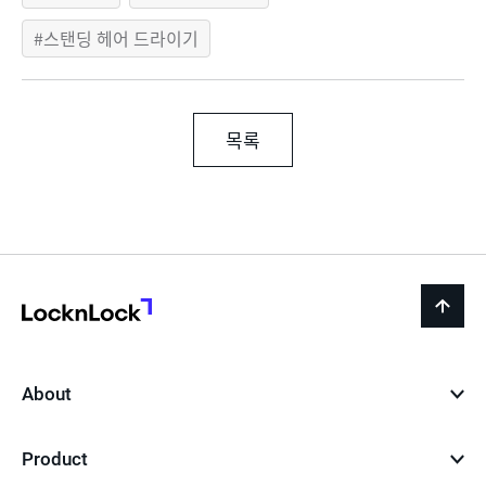
스탠딩 헤어 드라이기
목록
LocknLock
back
to
top
About
Product