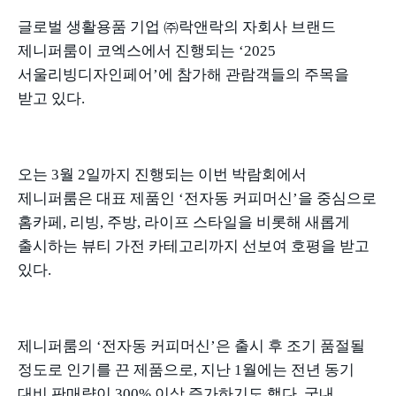
글로벌 생활용품 기업 ㈜락앤락의 자회사 브랜드
제니퍼룸이 코엑스에서 진행되는
‘2025
서울리빙디자인페어
’
에 참가해 관람객들의 주목을
받고 있다
.
오는
3
월
2
일까지 진행되는 이번 박람회에서
제니퍼룸은 대표 제품인
‘
전자동 커피머신
’
을 중심으로
홈카페
,
리빙
,
주방
,
라이프 스타일을 비롯해 새롭게
출시하는 뷰티 가전 카테고리까지 선보여 호평을 받고
있다
.
제니퍼룸의
‘
전자동 커피머신
’
은 출시 후 조기 품절될
정도로 인기를 끈 제품으로
,
지난
1
월에는 전년 동기
대비 판매량이
300%
이상 증가하기도 했다
.
국내