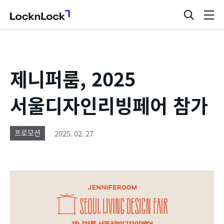
LocknLock
검
메
색
뉴
창
열
기
제니퍼룸, 2025
서울디자인리빙페어 참가
2025. 02. 27
프로모션