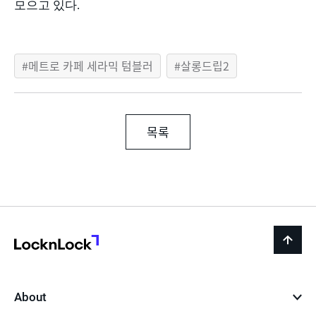
모으고 있다
.
메트로 카페 세라믹 텀블러
살롱드립2
목록
LocknLock
back
to
top
About