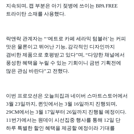
지속되며
,
캡 부분은 아기 젖병에 쓰이는
BPA FREE
트라이탄 소재를 사용했다
.
락앤락 관계자는
“‘
메트로 카페 세라믹 텀블러
’
는 커피
맛은 물론이고 뛰어난 기능
,
감각적인 디자인까지
겸비한 제품으로 호평받고 있다
”
며
, “
다양한 채널에서
풍성한 혜택을 누릴 수 있는 기회이니 금번 기획전에
많은 관심 바란다
”
고 전했다
.
이번 프로모션은 오늘의집과 네이버 스마트스토어에서
3
월
23
일까지
,
퀸잇에서는
3
월
16
일까지 진행되며
,
29CM
에서는
3
월
17
일부터
26
일까지 진행될 예정이다
.
11
번가에서는 원데이 시선집중 행사를 통해
12
일 단
하루 특별한 할인 혜택을 제공할 예정이라 기대를