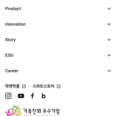
Product
Innovation
Story
ESG
Career
락앤락몰
스마트스토어
인
유
페
네
스
튜
이
이
타
브
스
버