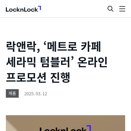
LocknLock
검
메
색
뉴
창
열
기
락앤락, ‘메트로 카페
세라믹 텀블러’ 온라인
프로모션 진행
2025. 03. 12
제품