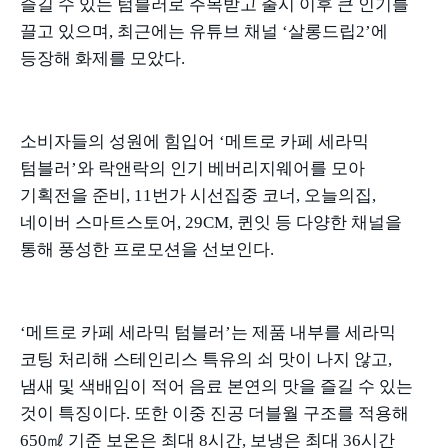
즐길 수 있는 텀블러로 주목받고 출시 이후 큰 인기를
끌고 있으며
,
최근에는 유튜브 채널
‘
살롱드립
2’
에
등장해 화제를 모았다
.
소비자들의 성원에 힘입어
‘
메트로 카페 세라믹
텀블러
’
와 락앤락의 인기 베버리지웨어를 모아
기획전을 준비
, 11
번가 시선집중 코너
,
오늘의집
,
네이버 스마트스토어
, 29CM,
퀸잇 등 다양한 채널을
통해 풍성한 프로모션을 선보인다
.
‘메트로 카페 세라믹 텀블러
’
는 제품 내부를 세라믹
코팅 처리해 스테인리스 특유의 쇠 맛이 나지 않고
,
냄새 및 색배임이 적어 음료 본연의 맛을 즐길 수 있는
것이 특징이다
.
또한 이중 진공 더블월 구조를 적용해
650
㎖ 기준 보온은 최대
8
시간
,
보냉은 최대
36
시간