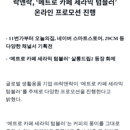
락앤락
, ‘
메트로 카페 세라믹 텀블러
’
온라인 프로모션 진행
- 11
번가부터 오늘의집
,
네이버 스마트스토어
, 29CM
등
다양한 채널서 기획전
- ‘
메트로 카페 세라믹 텀블러
’
살롱드립
2
등장 화제
글로벌 생활용품 기업 ㈜락앤락이
‘
메트로 카페 세라믹
텀블러
’
를 주제로 다양한 프로모션을 진행한다고
밝혔다
.
‘메트로 카페 세라믹 텀블러
’
는 커피의 풍미를 그대로