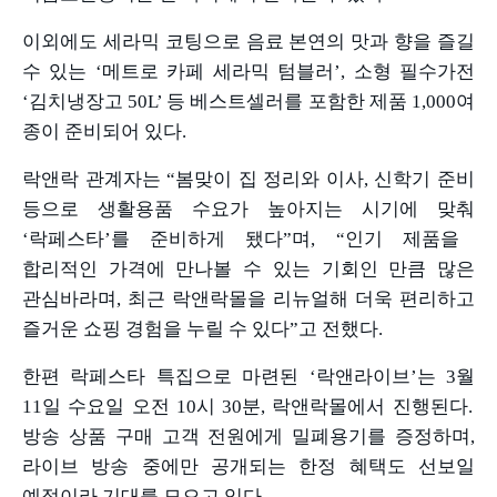
이외에도 세라믹 코팅으로 음료 본연의 맛과 향을 즐길
수 있는
‘
메트로 카페 세라믹 텀블러
’,
소형 필수가전
‘
김치냉장고
50L’
등 베스트셀러를 포함한 제품
1,000
여
종이 준비되어 있다
.
락앤락 관계자는
“
봄맞이 집 정리와 이사
,
신학기 준비
등으로 생활용품 수요가 높아지는 시기에 맞춰
‘
락페스타
’
를 준비하게 됐다
”
며
, “
인기 제품을
합리적인 가격에 만나볼 수 있는 기회인 만큼 많은
관심바라며
,
최근 락앤락몰을 리뉴얼해 더욱 편리하고
즐거운 쇼핑 경험을 누릴 수 있다
”
고 전했다
.
한편 락페스타 특집으로 마련된
‘
락앤라이브
’
는
3
월
11
일 수요일 오전
10
시
30
분
,
락앤락몰에서 진행된다
.
방송 상품 구매 고객 전원에게 밀폐용기를 증정하며
,
라이브 방송 중에만 공개되는 한정 혜택도 선보일
예정이라 기대를 모으고 있다
.