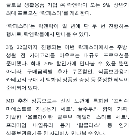
글로벌 생활용품 기업 ㈜락앤락이 오는
9
일 상반기
최대 프로모션
‘
락페스타
’
를 개최한다
.
‘락페스타’는 락앤락이 일 년에 단 두 번 진행하는
행사로
,
락앤락몰에서 만나볼 수 있다
.
3
월
22
일까지 진행되는 이번 락페스타에서는 주방
·
생활 전 카테고리를 아우르는 대규모 프로모션을
준비했다
.
최대
70%
할인가에 만나볼 수 있을 뿐만
아니라
,
구매금액별 추가 쿠폰할인
,
식품보관용기
카테고리 구매 시 백화점 상품권 증정 등 풍성한 혜택이
준비되어 있다
.
MD
추천 상품으로는 신선 보관에 특화된
‘
프레쉬
마에스트로 진공용기 세트
’,
꿀주부와 함께 기획
·
개발한
‘
올트라이탄 꿀주부 데일리 스타트 세트
’,
프리미엄 내열유리 용기
‘
탑클라스
’
등 인기
식품보관용기를 한 자리에서 만나볼 수 있다
.