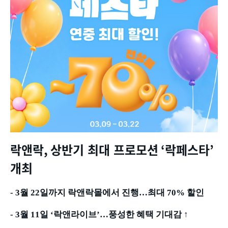
락앤락
,
상반기 최대 프로모션
‘
락페스타
’
개최
- 3
월
22
일까지 락앤락몰에서 진행
…
최대
70%
할인
- 3
월
11
일
‘
락앤라이브
’…
풍성한 혜택 기대감
↑