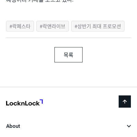
락페스타
락앤라이브
상반기 최대 프로모션
목록
LocknLock
back
to
top
About