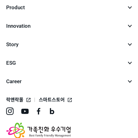
Product
Innovation
Story
ESG
Career
락앤락몰
스마트스토어
인
유
페
네
스
튜
이
이
타
브
스
버