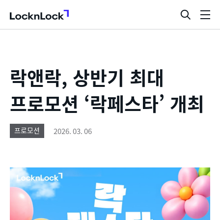
LocknLock
검
메
색
뉴
창
열
기
락앤락, 상반기 최대
프로모션 ‘락페스타’ 개최
2026. 03. 06
프로모션