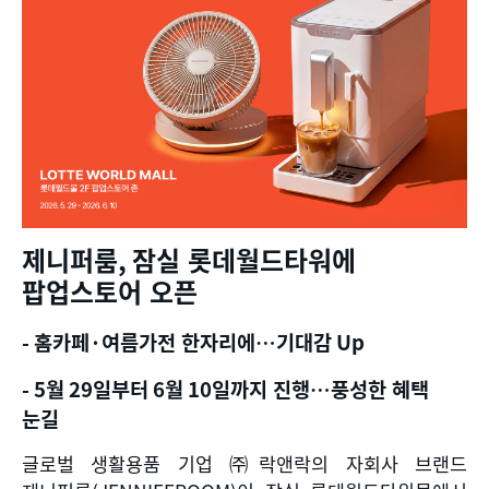
제니퍼룸
,
잠실 롯데월드타워에
팝업스토어 오픈
-
홈카페
·
여름가전 한자리에
…
기대감
Up
- 5
월
29
일부터
6
월
10
일까지 진행
…
풍성한 혜택
눈길
글로벌 생활용품 기업 ㈜락앤락의 자회사 브랜드