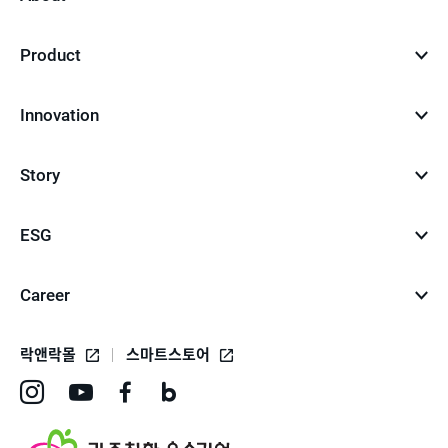
Product
Innovation
Story
ESG
Career
락앤락몰
스마트스토어
인
유
페
네
스
튜
이
이