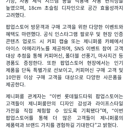
기능
,
자동 세척 시스템 등을 적용해 사용 편의성을
높였으며
, 18cm
초슬림 디자인으로 공간 효율성까지
고려했다
.
팝업스토어 방문객과 구매 고객을 위한 다양한 이벤트와
혜택도 마련했다
.
공식 인스타그램 팔로우 및 현장 인증
콘텐츠 업로드 시 커피 캡슐 또는 제니퍼룸 카페에서
아이스 아메리카노를 제공하며
, SNS
이벤트 참여 고객
대상 추첨을 통해 커피머신
,
폴더블 선풍기
,
마사지건 등
경품도 증정한다
.
또한 팝업스토어 현장에서는 인기
제품을 단독 특별가로 선보이고
,
커피머신 구매 고객 및
10
만원 이상 구매 고객을 대상으로 다양한 사은품을
제공한다
.
제니퍼룸 관계자는
“
이번 롯데월드타워 팝업스토어는
고객들이 제니퍼룸만의 디자인 감성과 라이프스타일
가전을 직접 체험할 수 있도록 기획됐다
”
며
, “
이번
팝업스토어를 통해 더 많은 고객들이 제니퍼룸의
제품력과 브랜드 가치를 경험하길 기대한다
”
고 밝혔다
.