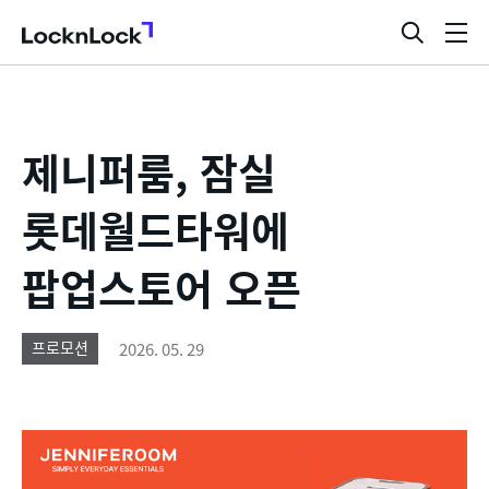
LocknLock
검
메
색
뉴
창
열
기
제니퍼룸, 잠실
롯데월드타워에
팝업스토어 오픈
2026. 05. 29
프로모션