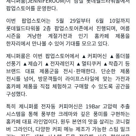
제니퍼룸
(JENNIFEROOM)
이 잠실 롯데월드타워몰에서
팝업스토어를 운영한다
.
이번 팝업스토어는
5
월
29
일부터
6
월
10
일까지
롯데월드타워몰
2
층 팝업스토어존에서 진행되며
,
여름
시즌을 겨냥한 계절가전과 인기 홈카페 제품을
한자리에서 만나볼 수 있어 기대를 모으고 있다
.
제니퍼룸은 이번 팝업스토어에서
▲
커피머신
▲
폴더블
선풍기
▲
제습기
▲
전자레인지
▲
멀티쿠커
▲
착즙기 등
브랜드 대표 제품군을 전시
·
판매한다
.
단순한 제품
전시를 넘어
,
방문객들이 라이프스타일에 맞는 가전과
홈카페 제품을 직접 체험하고 구매할 수 있도록 공간을
구성했다
.
특히 제니퍼룸 전자동 커피머신은
19Bar
고압력 추출
시스템을 통해 풍부한 크레마와 깊은 풍미를 구현하는
홈카페 대표 라인업이다
.
원두 본연의 맛을 살리는 코니컬
버 그라인더
,
다양한 커피 메뉴 제조가 가능한 스팀 밀크