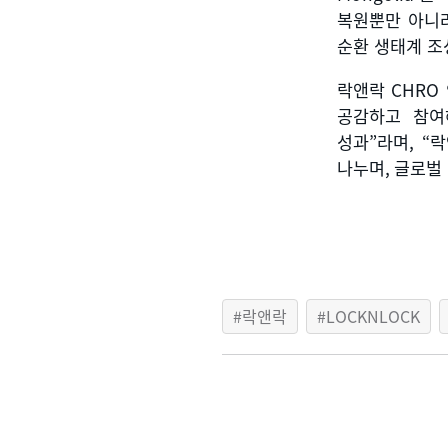
복원뿐만 아니
순환 생태계 조
락앤락
CHRO
공감하고 참여
성과
”
라며
, “
락
나누며
,
글로벌
락앤락
LOCKNLOCK