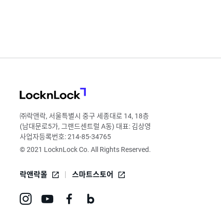
LocknLock
㈜락앤락, 서울특별시 중구 세종대로 14, 18층
(남대문로5가, 그랜드센트럴 A동) 대표: 김상영
사업자등록번호: 214-85-34765
© 2021 LocknLock Co. All Rights Reserved.
락앤락몰
스마트스토어
인
유
페
네
스
튜
이
이