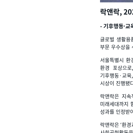
락앤락
, 2
-
기후행동·교
글로벌 생활용
부문 우수상을
서울특별시 환
환경 포상으로
기후행동
·
교육
시상이 진행됐
락앤락은 지속
미래세대까지 
성과를 인정받아
락앤락은
‘
환경
사회공헌활동을