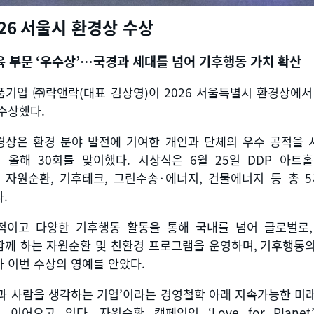
026
서울시 환경상 수상
육 부문
‘
우수상
’…
국경과 세대를 넘어 기후행동 가치 확산
품기업 ㈜락앤락
(
대표 김상영
)
이
2026
서울특별시 환경상에서
 수상했다
.
경상은 환경 분야 발전에 기여한 개인과 단체의 우수 공적을 
,
올해
30
회를 맞이했다
.
시상식은
6
월
25
일
DDP
아트홀
,
자원순환
,
기후테크
,
그린수송
·
에너지
,
건물에너지 등 총
5
다
.
적이고 다양한 기후행동 활동을 통해 국내를 넘어 글로벌로
함께 하는 자원순환 및 친환경 프로그램을 운영하며
,
기후행동의
 이번 수상의 영예를 안았다
.
과 사람을 생각하는 기업
’
이라는 경영철학 아래 지속가능한 미
 이어오고 있다
.
자원순환 캠페인인
‘Love for Planet