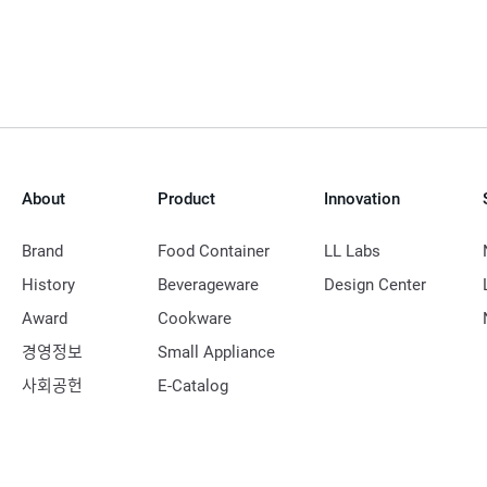
About
Product
Innovation
Brand
Food Container
LL Labs
History
Beverageware
Design Center
Award
Cookware
경영정보
Small Appliance
사회공헌
E-Catalog