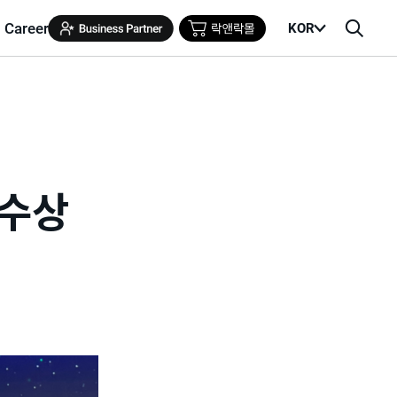
Career
KOR
메
검
뉴
색
열
창
기
 수상