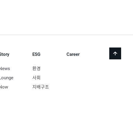
Story
ESG
Career
back
to
top
News
환경
Lounge
사회
Now
지배구조