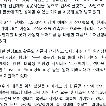
거해 산업재와 공공시설물 등으로 업사이클링하는 사업으로
 활동에 직접 참여할 수 있는 기회를 제공해 호평 받고 있다
.
국
24
개 단체와
2,500
명 이상이 캠페인에 참여했으며
,
현재
수거해
26
톤 이상의 온실가스를 감축하는 효과를 거뒀다
.
수거
작벤치를 비롯해 자동차 도어트림 등 다양한 제품으로 재탄생
있다
.
계한 환경보호 활동도 꾸준히 전개하고 있다
.
제주 지역 환경정
동해시청과 함께한
‘
동행 플로깅
’
등을 통해 지역 기반의 환
개하는 한편
,
대학생 친환경 서포터즈
‘
그린메이트
’,
섬마을
인
‘Love for YoungHeung’
등을 통해 미래세대가 주체적
록 지원하고 있다
.
후위기 대응을 위한 실천을 이어가고 있다
.
몽골 사막화 방지
비롯해 베트남 태풍 피해 지역 환경 교육 및 재조림 사업
‘Love
 국경을 넘어 생태계 복원과 지역사회 회복에 기여하고 있다
.
 통해 투브 아이막 바양항가이 솜 지역에 조성한
‘
락앤락의