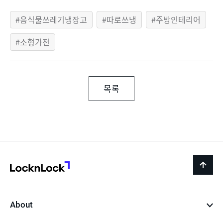
음식물쓰레기냉장고
따로쓰냉
주방인테리어
소형가전
목록
LocknLock
back
to
top
About