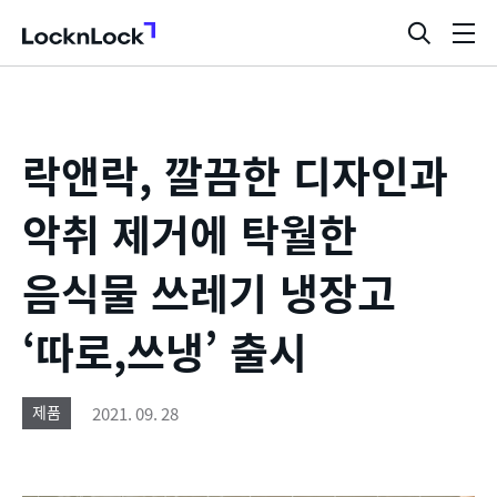
LocknLock
검
메
색
뉴
창
열
기
락앤락, 깔끔한 디자인과
악취 제거에 탁월한
음식물 쓰레기 냉장고
‘따로,쓰냉’ 출시
2021. 09. 28
제품