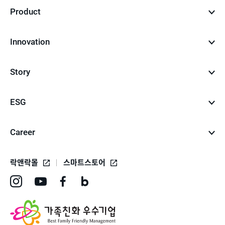
Product
Innovation
Story
ESG
Career
락앤락몰
스마트스토어
인
유
페
네
스
튜
이
이
타
브
스
버