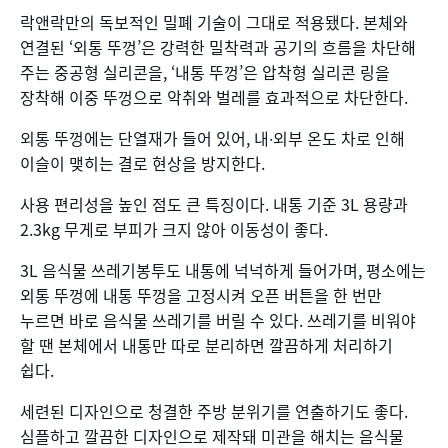
락앤락만의 독보적인 밀폐 기술이 그대로 적용됐다. 본체와
연결된 ‘외통 뚜껑’은 강력한 밀착력과 공기의 흐름을 차단해
주는 중공형 실리콘을, ‘내통 뚜껑’은 압착형 실리콘 링을
장착해 이중 뚜껑으로 악취와 벌레를 효과적으로 차단한다.
외통 뚜껑에는 단열재가 들어 있어, 내∙외부 온도 차로 인해
이슬이 맺히는 결로 현상을 방지한다.
사용 편리성을 높인 점도 큰 특징이다. 내통 기준 3L 용량과
2.3kg 무게로 부피가 크지 않아 이동성이 좋다.
3L 음식물 쓰레기봉투도 내통에 넉넉하게 들어가며, 평소에는
외통 뚜껑에 내통 뚜껑을 고정시켜 오픈 버튼을 한 번만
누르면 바로 음식물 쓰레기를 버릴 수 있다. 쓰레기를 비워야
할 땐 본체에서 내통만 따로 분리하면 깔끔하게 처리하기
쉽다.
세련된 디자인으로 청결한 주방 분위기를 연출하기도 좋다.
심플하고 깔끔한 디자인으로 제작돼 미관을 해치는 음식물