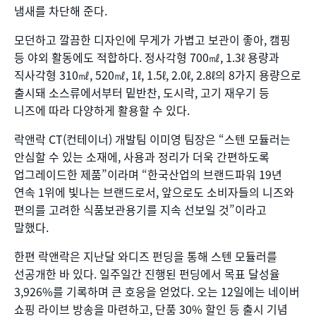
냄새를 차단해 준다.
모던하고 깔끔한 디자인에 무게가 가볍고 보관이 좋아, 캠핑
등 야외 활동에도 적합하다. 정사각형 700㎖, 1.3ℓ 용량과
직사각형 310㎖, 520㎖, 1ℓ, 1.5ℓ, 2.0ℓ, 2.8ℓ의 8가지 용량으로
출시돼 소스류에서부터 밑반찬, 도시락, 고기 재우기 등
니즈에 따라 다양하게 활용할 수 있다.
락앤락 CT(컨테이너) 개발팀 이미영 팀장은 “스텐 모듈러는
안심할 수 있는 소재에, 사용과 정리가 더욱 간편하도록
업그레이드한 제품”이라며 “한국산업의 브랜드파워 19년
연속 1위에 빛나는 브랜드로서, 앞으로도 소비자들의 니즈와
편의를 고려한 식품보관용기를 지속 선보일 것”이라고
말했다.
한편 락앤락은 지난달 와디즈 펀딩을 통해 스텐 모듈러를
선공개한 바 있다. 일주일간 진행된 펀딩에서 목표 달성율
3,926%를 기록하며 큰 호응을 얻었다. 오는 12일에는 네이버
쇼핑 라이브 방송을 마련하고, 단품 30% 할인 등 출시 기념