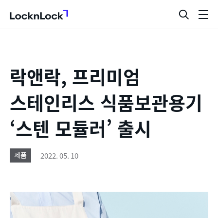
LocknLock
검
메
색
뉴
창
열
기
락앤락, 프리미엄
스테인리스 식품보관용기
‘스텐 모듈러’ 출시
2022. 05. 10
제품