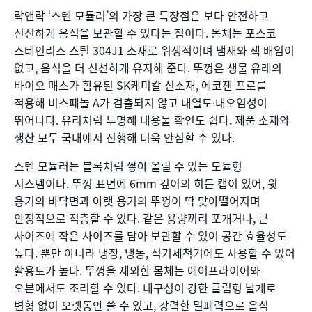
락앤락 ‘스텐 모듈러’의 가장 큰 특장점은 보다 안전하고
신선하게 음식을 보관할 수 있다는 점이다. 몸체는 포스코
스테인리스 스틸 304J1 소재로 위생적이며 냄새와 색 배임이
없고, 음식을 더 신선하게 유지해 준다. 뚜껑은 생물 유래의
바이오 매스가 함유된 SK케미칼 신소재, 에코젠 프로를
적용해 비스페놀 A가 검출되지 않고 내열도∙내오염성이
뛰어나다. 유리처럼 투명해 내용물 확인도 쉽다. 제품 소재와
생산 모두 국내에서 진행해 더욱 안심할 수 있다.
스텐 모듈러는 블록처럼 쌓아 올릴 수 있는 모듈형
시스템이다. 뚜껑 표면에 6mm 깊이의 히든 캡이 있어, 윗
용기의 바닥면과 아랫 용기의 뚜껑이 딱 맞아떨어지며
안정적으로 적층할 수 있다. 같은 용량끼리 포개거나, 큰
사이즈에 작은 사이즈를 담아 보관할 수 있어 공간 효율성도
높다. 뿐만 아니라 냉장, 냉동, 식기세척기에도 사용할 수 있어
활용도가 높다. 뚜껑을 제외한 몸체는 에어프라이어와
오븐에서도 조리할 수 있다. 내구성이 강한 클립형 날개로
변형 없이 오랫동안 쓸 수 있고, 강력한 밀폐력으로 음식