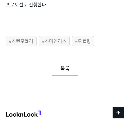
프로모션도 진행한다.
스텐모듈러
스테인리스
모듈형
목록
LocknLock
back
to
top