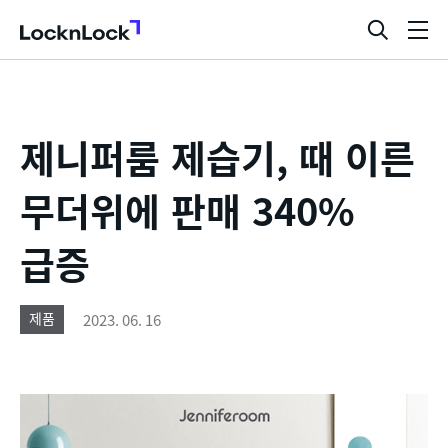
LocknLock
검
메
색
뉴
창
열
기
제니퍼룸 제습기, 때 이른
무더위에 판매 340%
급증
2023. 06. 16
제품