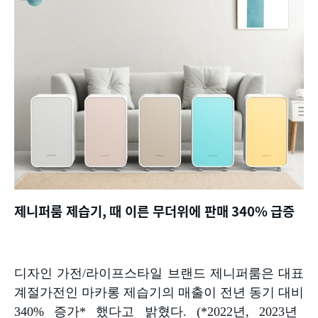
제니퍼룸 제습기
,
때 이른 무더위에 판매
340%
급증
디자인 가전
/
라이프스타일 브랜드 제니퍼룸은 대표
계절가전인 마카롱 제습기의 매출이 전년 동기 대비
340%
증가
*
했다고 밝혔다
. (*2022
년
, 2023
년