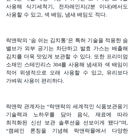
사용해 식기세척기
,
전자레인지
(2
분 이내
)
에서도
사용할 수 있고
,
색 배임
,
냄새 배임도 적다
.
락앤락의
‘
숨 쉬는 김치통
’
은 특허 기술을 적용한 숨
밸브가 외부 공기는 차단하고 발효 가스는 배출해
김치를 더욱 맛있게 보관할 수 있다
.
또한 프리미엄
소재인 스테인리스
304
를 사용해 냄새와 색 배임이
적어 위생적으로 오래 사용할 수 있고
,
유리보다
가벼워 사용이 편리하다
.
락앤락 관계자는
“
락앤락의 세계적인 식품보관용기
기술력과 노하우를 담아 음식
,
재료에 따라
최적화된 신선 보관 솔루션을 선보이게 됐다
”
며
,
“
캠페인 론칭을 기념해 락앤락몰에서 다양한