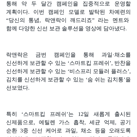
통해 약 두 달간 캠페인을 집중적으로 운영할
계획이다
.
이번 캠페인 모델로 발탁된 차예련의
“
당신의 통념
,
락앤락이 깨드리죠
”
라는 멘트와
함께 다양한 신선 보관 솔루션을 영상에 담아냈다
.
락앤락은 금번 캠페인을 통해 과일
·
채소를
신선하게 보관할 수 있는
‘
스마트킵 프레쉬
’,
반찬을
신선하게 보관할 수 있는
‘
비스프리 모듈러 플러스
’,
김치를 신선하게 보관할 수 있는
‘
숨 쉬는 김치통
’
을
선보였다
.
특히
‘
스마트킵 프레쉬
’
는
12
일 새롭게 출시된
신제품으로
,
에틸렌 가스 흡착
,
세균 억제
,
공기
순환
3
중 신선 케어로 과일
,
채소 등을 오래도록