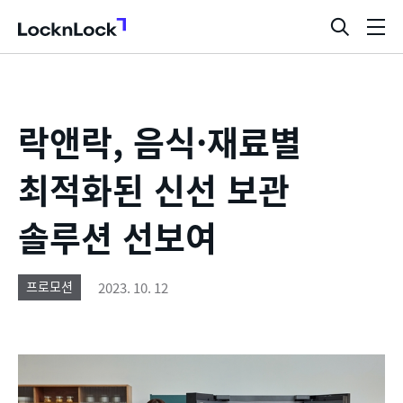
LocknLock
검
메
색
뉴
창
열
기
락앤락, 음식·재료별
최적화된 신선 보관
솔루션 선보여
2023. 10. 12
프로모션