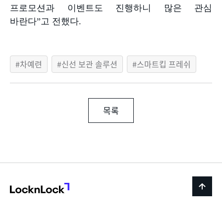
프로모션과 이벤트도 진행하니 많은 관심
바란다
”
고 전했다
.
차예련
신선 보관 솔루션
스마트킵 프레쉬
목록
LocknLock
back
to
top