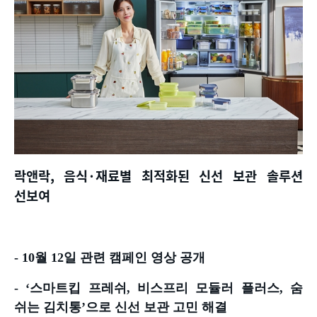
락앤락
,
음식
·
재료별 최적화된 신선 보관 솔루션
선보여
- 10
월
12
일 관련 캠페인 영상 공개
- ‘
스마트킵 프레쉬
,
비스프리 모듈러 플러스
,
숨
쉬는 김치통
’
으로 신선 보관 고민 해결