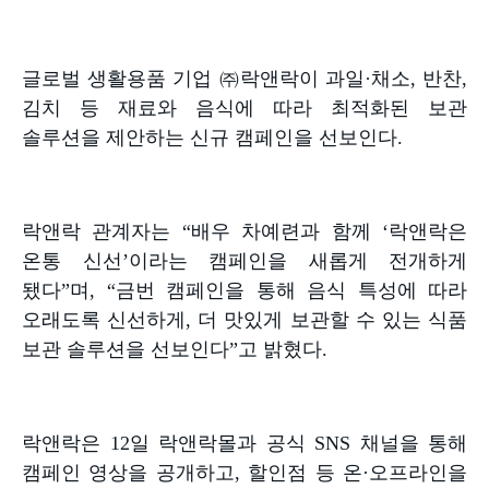
글로벌 생활용품 기업 ㈜락앤락이 과일
·
채소
,
반찬
,
김치 등 재료와 음식에 따라 최적화된 보관
솔루션을 제안하는 신규 캠페인을 선보인다
.
락앤락 관계자는
“
배우 차예련과 함께
‘
락앤락은
온통 신선
’
이라는 캠페인을 새롭게 전개하게
됐다
”
며
, “
금번 캠페인을 통해 음식 특성에 따라
오래도록 신선하게
,
더 맛있게 보관할 수 있는 식품
보관 솔루션을 선보인다
”
고 밝혔다
.
락앤락은
12
일 락앤락몰과 공식
SNS
채널을 통해
캠페인 영상을 공개하고
,
할인점 등 온
·
오프라인을