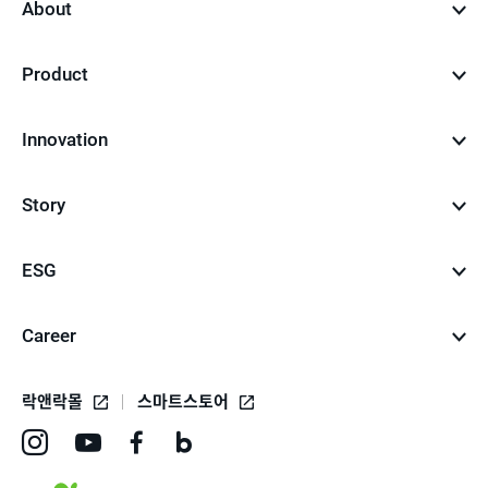
About
Product
Innovation
Story
ESG
Career
락앤락몰
스마트스토어
인
유
페
네
스
튜
이
이