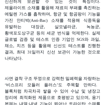
신선하게 보관할 수 있는 것이 특징이다
.
제올라이트 소재를 활용해 재료의 부패를 촉진하는
에틸렌 가스를 흡착하며
,
항균 및 항곰팡이 기능을
가진 안티박
(Anti-Bac)
소재를 적용해 식중독을
유발하는 대장균
,
살모넬라균
,
녹농균
,
황색포도상구균 등의 세균 번식을 억제한다
.
실제
글로벌 검증 및 테스트 인증 기업인
SGS
와 과일
,
채소
,
치즈 등을 활용해 신선도 테스트를 진행한
결과
,
최대
31
일까지 신선 보관이 가능한 것으로
나타났다
.
사면 결착 구조 뚜껑으로 강력한 밀폐력을 자랑하는
‘
비스프리 모듈러 플러스
’
도 주목할 만하다
.
블록처럼 차곡차곡 쌓을 수 있어 수납 및 냉장고
정리에 최적화된 제품으로 호평받고 있으며
,
용기
본체는 내열
·
내냉 기능이 뛰어난 트라이탄 소재를