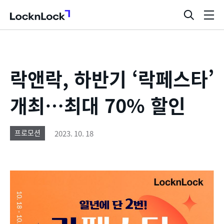
LocknLock
검
메
색
뉴
창
열
기
락앤락, 하반기 ‘락페스타’
개최…최대 70% 할인
2023. 10. 18
프로모션