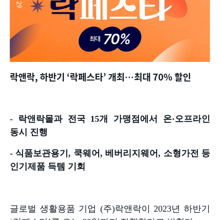
락앤락
,
하반기
‘
락페스타
’
개최
…
최대
70%
할인
-
락앤락몰과 전국
15
개 가맹점에서 온
·
오프라인
동시 진행
-
식품보관용기
,
쿡웨어
,
베버리지웨어
,
소형가전 등
인기제품 득템 기회
글로벌 생활용품 기업
(
주
)
락앤락이
2023
년 하반기