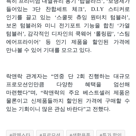
특히 프리미엄 내열유리 용기
‘
탑클라스
’, ‘
보냉제가
들어있는
3
단 찬합세트 체크
’, D.I.Y
스티커로
인기를 끌고 있는
‘
스쿨핏 츄잉 원터치 텀블러
’,
보온 텀블러와 미니 전기포트 기능을 합친
‘
가열
텀블러
’,
감각적인 디자인의 쿡웨어
‘
롤링팝
’, ‘
스팀
에어프라이어
’
등 인기 제품을 할인된 가격에
만나볼 수 있어 기대를 모으고 있다
.
락앤락 관계자는
“
연중 단
2
회 진행하는 대규모
프로모션인만큼 다양한 혜택을 엄선해
마련했다
”
며
, “
락앤락의 주요 베스트셀러 제품은
물론이고 신제품들까지 할인된 가격에 구매할 수
있는 기회이니 많은 관심 바란다
”
고 전했다
.
락페스타
프로모션
생활용품
특가 할인