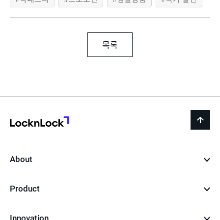
목록
LocknLock
back
to
top
About
Product
Innovation