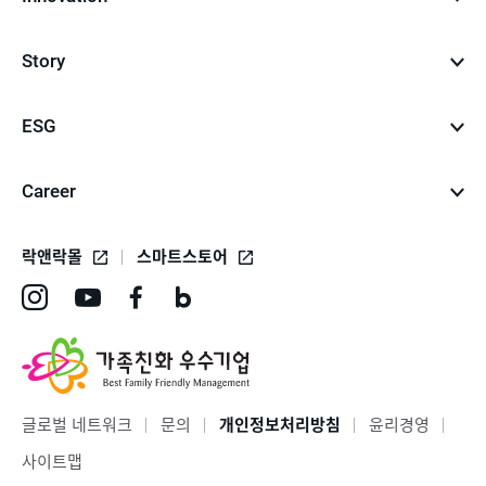
Story
ESG
Career
락앤락몰
스마트스토어
인
유
페
네
스
튜
이
이
타
브
스
버
그
바
북
블
글로벌 네트워크
문의
개인정보처리방침
윤리경영
램
로
바
로
사이트맵
바
가
로
그