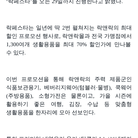
‘
락페스타
’
를 오는
29
일까지 진행한다고 밝혔다
.
락페스타는 일년에 딱
2
번 펼쳐지는 락앤락의 최대
할인 프로모션 행사로
,
락앤락몰과 전국 가맹점에서
1,300
여개 생활용품을 최대
70%
할인가에 만나볼
수 있다
.
이번 프로모션을 통해 락앤락의 주력 제품군인
식품보관용기
,
베버리지웨어
(
텀블러
·
물병
),
쿡웨어
(
주방용품
),
소형가전은 물론이고
,
가을 시즌에
활용하기 좋은 여행
,
김장
,
수납 등 맞춤형
생활용품을 한자리에 모아 선보인다
.