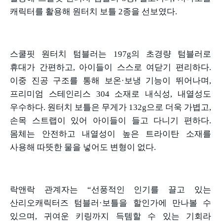
캐릭터를 활용해 원터치 보틀
2
종을 선보였다
.
스쿨핏 원터치 텀블러는
197g
의 초경량 텀블러로
휴대가 간편하고
,
아이들이 스스로 여닫기 편리하다
.
이중 진공 구조를 통해 보온
·
보냉 기능이 뛰어나며
,
프리미엄 스테인리스
304
소재로 내식성
,
내열성도
우수하다
.
원터치 보틀은 무게가
132g
으로 더욱 가볍고
,
손목 스트랩이 있어 아이들이 들고 다니기 편하다
.
몸체는 안전하고 내열성이 높은 트라이탄 소재를
사용해 따뜻한 물을 넣어도 변형이 없다
.
락앤락 관계자는
“
선풍적인 인기를 끌고 있는
산리오캐릭터즈 텀블러
·
보틀을 할인가에 만나볼 수
있으며
,
귀여운 키링까지 득템할 수 있는 기회라