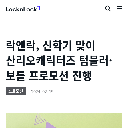
LocknLock
검
메
색
뉴
창
열
기
락앤락, 신학기 맞이
산리오캐릭터즈 텀블러·
보틀 프로모션 진행
2024. 02. 19
프로모션