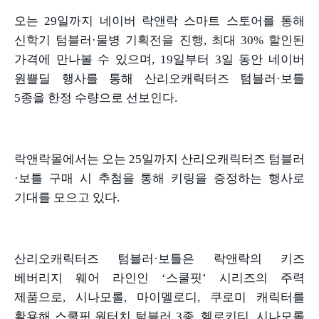
오는
29
일까지 네이버 락앤락 스마트 스토어를 통해
신학기 텀블러
·
물병 기획전을 진행
,
최대
30%
할인된
가격에 만나볼 수 있으며
, 19
일부터
3
일 동안 네이버
원쁠딜 행사를 통해 산리오캐릭터즈 텀블러
·
보틀
5
종을 한정 수량으로 선보인다
.
락앤락몰에서는 오는
25
일까지 산리오캐릭터즈 텀블러
·
보틀 구매 시 추첨을 통해 키링을 증정하는 행사로
기대를 모으고 있다
.
산리오캐릭터즈 텀블러
·
보틀은 락앤락의 키즈
베버리지 웨어 라인인
‘
스쿨핏
’
시리즈의 주력
제품으로
,
시나모롤
,
마이멜로디
,
쿠로미 캐릭터를
활용해 스쿨핏 원터치 텀블러
3
종
,
헬로키티
,
시나모롤