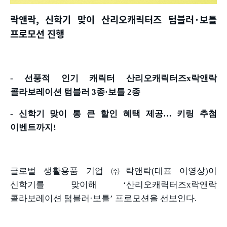
락앤락
,
신학기 맞이 산리오캐릭터즈 텀블러
·
보틀
프로모션 진행
-
선풍적 인기 캐릭터 산리오캐릭터즈
x
락앤락
콜라보레이션 텀블러
3
종
·
보틀
2
종
-
신학기 맞이 통 큰 할인 혜택 제공
…
키링 추첨
이벤트까지
!
글로벌 생활용품 기업 ㈜락앤락
(
대표 이영상
)
이
신학기를 맞이해
‘
산리오캐릭터즈
x
락앤락
콜라보레이션 텀블러
·
보틀
’
프로모션을 선보인다
.