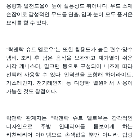
용량과 열전도율이 높아 실용성도 뛰어나다
.
우드 소재
손잡이로 감성적인 무드를 연출
,
입과 눈이 모두 즐거운
요리를 할 수 있다
.
‘락앤락 슈트 멜로우
’
는 또한 활용도가 높은 편수
·
양수
냄비
,
조리 후 남은 음식을 보관하고 재가열이 쉬운
사각 캐니스터
,
밀크팬 등으로 구성되어 니즈에 따라
선택해 사용할 수 있다
.
인덕션을 포함해 하이라이트
,
가스레인지
,
전기레인지 등 다양한 열원에서 사용이
가능한 것도 장점이다
.
락앤락 관계자는
“
락앤락 슈트 멜로우는 감각적인
디자인으로 주방 인테리어를 돋보이게 하는
키친테리어 아이템으로 손색없을 뿐만 아니라
,
법랑