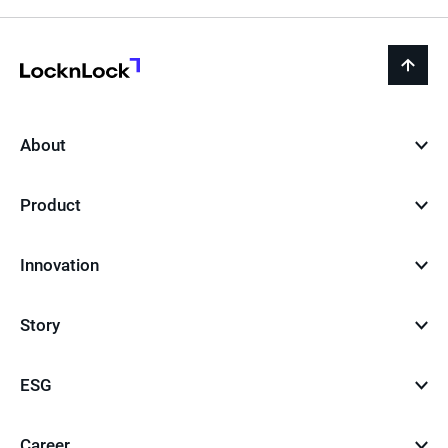
LocknLock
back
to
top
About
Product
Innovation
Story
ESG
Career