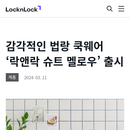
LocknLock
검
메
색
뉴
창
열
기
감각적인 법랑 쿡웨어
‘락앤락 슈트 멜로우’ 출시
2024. 03. 11
제품