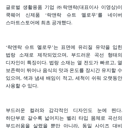
글로벌 생활용품 기업 ㈜락앤락
(
대표이사 이영상
)
이
쿡웨어 신제품
‘
락앤락 슈트 멜로우
’
를 네이버
스마트스토어에 최초 공개했다
.
‘락앤락 슈트 멜로우
’
는 표면에 유리질 유약을 입힌
법랑 소재로 제작되었으며
,
부드러운 곡선 형태의
디자인이 특징이다
.
법랑 소재는 열 전도가 빠르고
,
열
보존력이 뛰어나 음식의 맛과 온도를 장시간 유지할 수
있으며
,
색과 냄새 배임이 적고
,
세척이 쉬워 오랫동안
사용할 수 있다
.
부드러운 컬러와 감각적인 디자인도 눈에 띈다
.
하단부로 갈수록 넓어지는 벨리 타입 몸체로 곡선의
부드러움을 살렸을 뿐만 아니라
,
동일 사이즈 대비