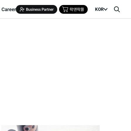
Career
KOR
메
검
뉴
색
열
창
기