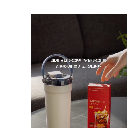
로
가
기