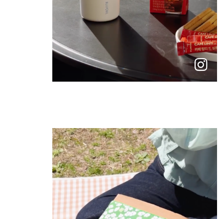
instagram
바
로
가
기