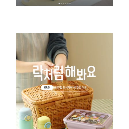
instagram
바
로
가
기