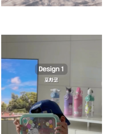
instagram
바
로
가
기