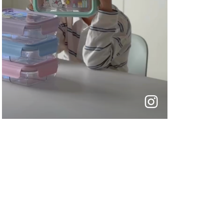
instagram
바
로
가
기