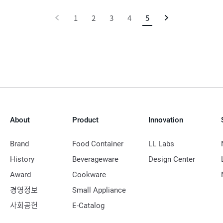
이
1
2
3
4
5
현
다
전
재
음
페
이
지
About
Product
Innovation
Brand
Food Container
LL Labs
History
Beverageware
Design Center
Award
Cookware
경영정보
Small Appliance
사회공헌
E-Catalog