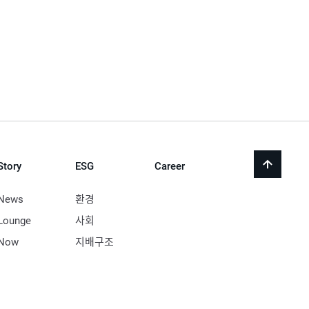
Story
ESG
Career
back
to
top
News
환경
Lounge
사회
Now
지배구조