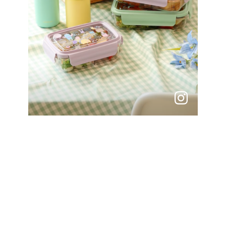
instagram
바
로
가
기