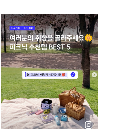
로
가
기