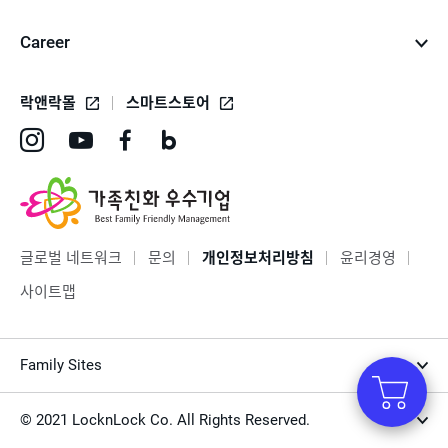
Career
락앤락몰
스마트스토어
인
유
페
네
스
튜
이
이
타
브
스
버
그
바
북
블
글로벌 네트워크
문의
개인정보처리방침
윤리경영
램
로
바
로
사이트맵
바
가
로
그
로
기
가
바
Family Sites
가
기
로
기
가
© 2021 LocknLock Co. All Rights Reserved.
기