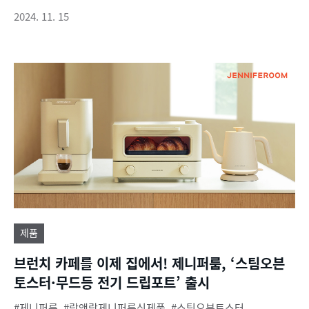
2024. 11. 15
제품
브런치 카페를 이제 집에서! 제니퍼룸, ‘스팀오븐
토스터·무드등 전기 드립포트’ 출시
제니퍼룸
락앤락제니퍼룸신제품
스팀오븐토스터