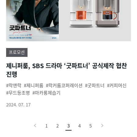
프로모션
제니퍼룸, SBS 드라마 ‘굿파트너’ 공식제작 협찬
진행
락앤락
제니퍼룸
락커룸코퍼레이션
굿파트너
커피머신
무드등조명
마카롱제습기
2024. 07. 17
이
1
2
3
현
4
5
다
전
재
음