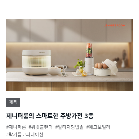
제품
제니퍼룸의 스마트한 주방가전 3종
제니퍼룸
워킷블랜더
멀티저당밥솥
에그보일러
락커룸코퍼레이션