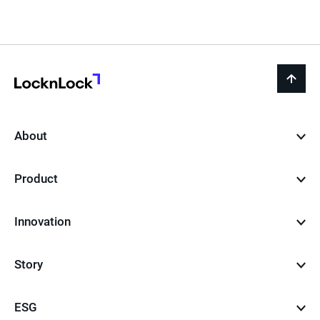
페
이
지
LocknLock
back
to
top
About
Product
Innovation
Story
ESG