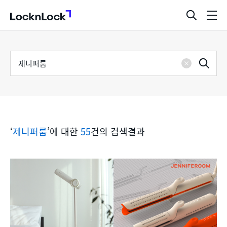
LocknLock
검
메
색
뉴
창
열
검
통
기
검
색
삭
어
합
제
색
검
‘
제니퍼룸
’에 대한
55
건의 검색결과
색