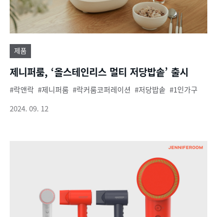
제품
제니퍼룸, ‘올스테인리스 멀티 저당밥솥’ 출시
락앤락
제니퍼룸
락커룸코퍼레이션
저당밥솥
1인가구
2024. 09. 12