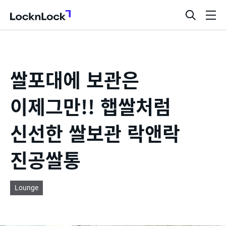
LocknLock
검
메
색
뉴
창
열
기
쌀포대에 보관은
이제그만!! 햅쌀처럼
신선한 쌀보관 락앤락
진공쌀통
Lounge