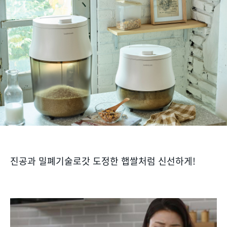
진공과 밀폐기술로갓 도정한 햅쌀처럼 신선하게!