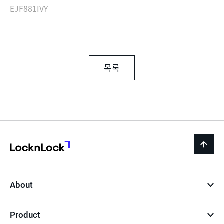
EJF881IVY
목록
LocknLock
back
to
top
About
Product