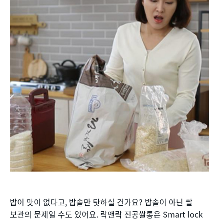
밥이 맛이 없다고, 밥솥만 탓하실 건가요? 밥솥이 아닌 쌀
보관의 문제일 수도 있어요. 락앤락 진공쌀통은 Smart lock