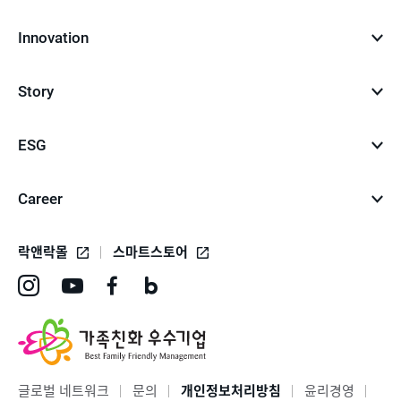
Innovation
Story
ESG
Career
락앤락몰
스마트스토어
인
유
페
네
스
튜
이
이
타
브
스
버
그
바
북
블
글로벌 네트워크
문의
개인정보처리방침
윤리경영