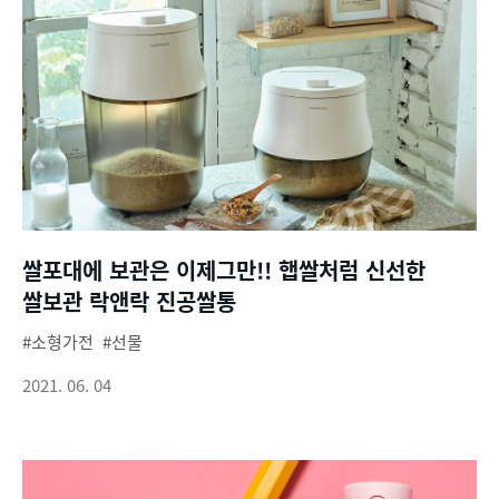
쌀포대에 보관은 이제그만!! 햅쌀처럼 신선한
쌀보관 락앤락 진공쌀통
소형가전
선물
2021. 06. 04