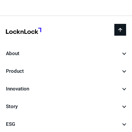
페
이
지
LocknLock
back
to
top
About
Product
Innovation
Story
ESG