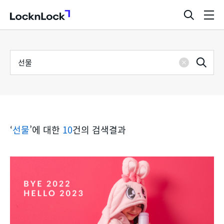
LocknLock
검
메
색
뉴
창
열
검
통
기
검
색
삭
어
합
제
색
검
‘
선물
’에 대한
10
건의 검색결과
색