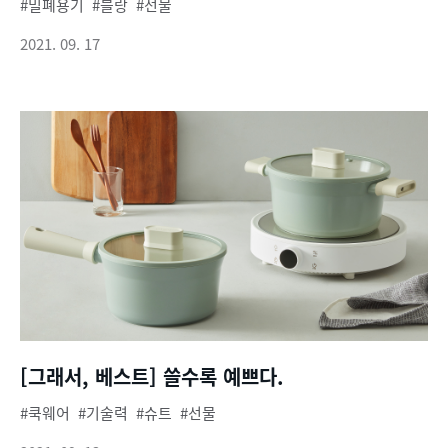
밀폐용기
블랑
선물
2021. 09. 17
[그래서, 베스트] 쓸수록 예쁘다.
쿡웨어
기술력
슈트
선물