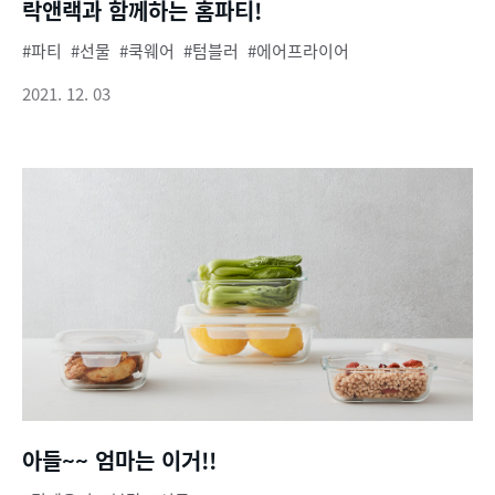
락앤랙과 함께하는 홈파티!
파티
선물
쿡웨어
텀블러
에어프라이어
2021. 12. 03
아들~~ 엄마는 이거!!