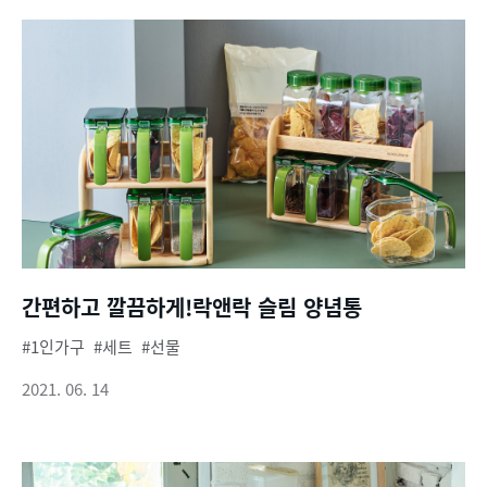
간편하고 깔끔하게!락앤락 슬림 양념통
1인가구
세트
선물
2021. 06. 14