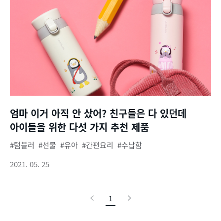
엄마 이거 아직 안 샀어? 친구들은 다 있던데
아이들을 위한 다섯 가지 추천 제품
텀블러
선물
유아
간편요리
수납함
2021. 05. 25
이
1
현
다
전
재
음