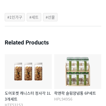
1인가구
세트
선물
Related Products
도어포켓 캐니스터 정사각 1L
락앤락 슬림양념통 6P세트
3개세트
HPL949S6
HTE531S3