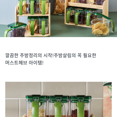
깔끔한 주방정리의 시작!주방살림의 꼭 필요한
머스트헤브 아이템!