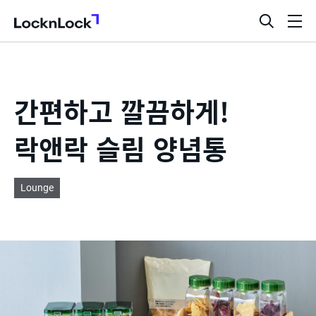
LocknLock
검
메
색
뉴
창
열
기
간편하고 깔끔하게!
락앤락 슬림 양념통
Lounge