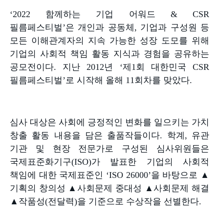
‘
2022
함께하는 기업 어워드
& CSR
필름페스티벌
’
은 개인과 공동체
,
기업과 구성원 등
모든 이해관계자의 지속 가능한 성장 도모를 위해
기업의 사회적 책임 활동 지식과 경험을 공유하는
공모전이다
.
지난
2012
년
‘
제
1
회 대한민국
CSR
필름페스티벌
’
로 시작해 올해
11
회차를 맞았다
.
심사 대상은 사회에 긍정적인 변화를 일으키는 가치
창출 활동 내용을 담은 출품작들이다
.
학계
,
유관
기관 및 현장 전문가로 구성된 심사위원들은
국제표준화기구
(ISO)
가 발표한 기업의 사회적
책임에 대한 국제표준인
‘ISO 26000’
을 바탕으로
▲
기획의 창의성
▲
사회문제 중대성
▲
사회문제 해결
▲
작품성
(
전달력
)
을 기준으로 수상작을 선별한다
.