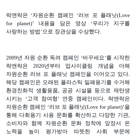
락앤락은
‘
자원순환 캠페인
‘
러브 포 플래닛
(Love
for planet)’
내용을 담은 영상
‘
우리가 지구를
사랑하는 방법
’
으로 장관상을 수상했다
.
2009
년 자원 순환 독려 캠페인
‘
바꾸세요
’
를 시작한
락앤락은
2020
년부터 업사이클링 개념을 더해
자원순환 러브 포 플래닛 캠페인을 이어오고 있다
.
해당 캠페인은 오래된 플라스틱 밀폐용기를 수거해
환경친화적 생활용품
,
공공 시설물 등으로 재탄생
시키는
‘
고객 참여형
’
연중 캠페인이다
.
락앤락은
자원순환 캠페인
‘
러브 포 플래닛
(Love for planet)’
을
통해 다회용기 사용 문화를 확산하고 다양한 기관
,
소비자와 함께 자원순환 문화 정착에 앞장서 온
노력을 높이 평가받아 따뜻한 사회 부문에