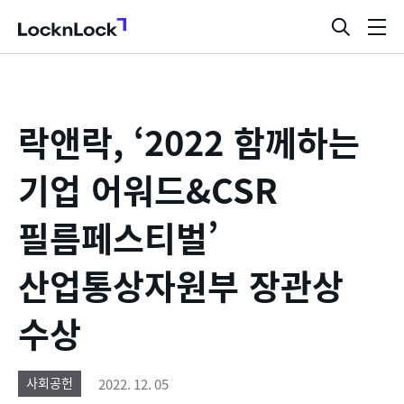
LocknLock
검
메
색
뉴
창
열
기
락앤락, ‘2022 함께하는
기업 어워드&CSR
필름페스티벌’
산업통상자원부 장관상
수상
2022. 12. 05
사회공헌