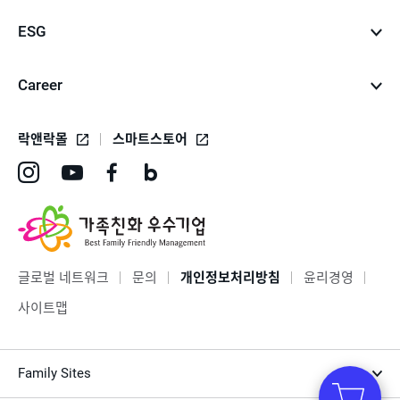
ESG
Career
락앤락몰
스마트스토어
인
유
페
네
스
튜
이
이
타
브
스
버
그
바
북
블
글로벌 네트워크
문의
개인정보처리방침
윤리경영
램
로
바
로
사이트맵
바
가
로
그
로
기
가
바
Family Sites
가
기
로