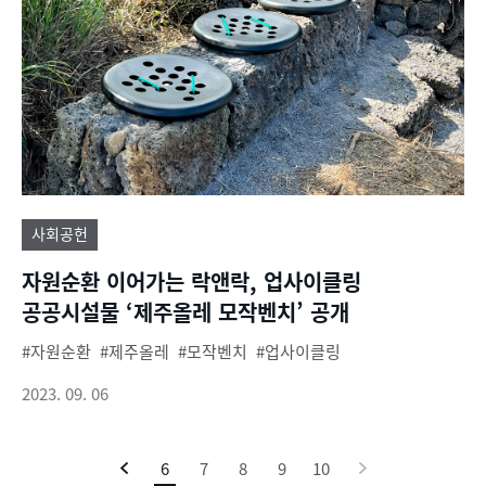
사회공헌
자원순환 이어가는 락앤락, 업사이클링
공공시설물 ‘제주올레 모작벤치’ 공개
자원순환
제주올레
모작벤치
업사이클링
2023. 09. 06
이
6
현
7
8
9
10
다